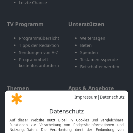
Letzte Chance
TV Programm
Unterstützen
Programmübersicht
Weitersagen
Tipps der Redaktion
Beten
Sendungen von A-Z
Spenden
Programmheft
Testamentsspende
kostenlos anfordern
Botschafter werden
Themen
Apps & Angebote
Gott und Bibel erklärt
Newsletter
Feiertage
Mobile App
Interviews
Kids App
Neuigkeiten
Smart TV
HbbTV