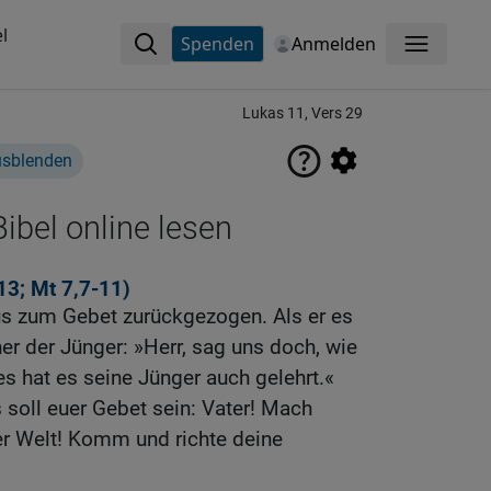
l
Spenden
Anmelden
Menü
Lukas 11, Vers 29
usblenden
ibel online lesen
13
;
Mt 7,7-11
)
us zum Gebet zurückgezogen. Als er es
ner der Jünger: »Herr, sag uns doch, wie
es hat es seine Jünger auch gelehrt.«
 soll euer Gebet sein: Vater! Mach
r Welt! Komm und richte deine