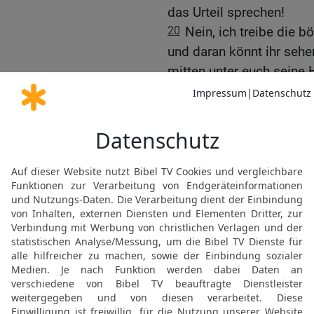
das Urteil sprechen!
20
Nein, ich treibe die 
und daran könnt ihr sehe
mitten unter euch seine 
21
Solange ein Starker, 
Palast bewacht, ist sein B
22
Sobald aber ein Stärk
ihm alle Waffen weg, auf d
Beute, die er bei sich au
23
Wer nicht für mich ist
sammeln hilft, der zerstr
Warnung vor der Rückke
12,43-45
)
24
»Wenn ein böser Geist
Wüsten und sucht nach ei
er sich: ›Ich gehe lieber