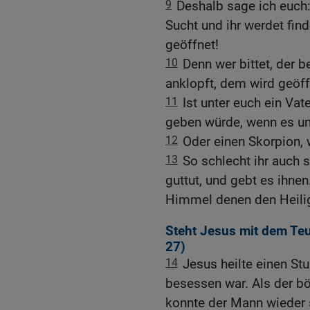
9
Deshalb sage ich euch
Sucht und ihr werdet fin
geöffnet!
10
Denn wer bittet, der 
anklopft, dem wird geöff
11
Ist unter euch ein Vat
geben würde, wenn es um
12
Oder einen Skorpion, 
13
So schlecht ihr auch s
guttut, und gebt es ihnen
Himmel denen den Heilig
Steht Jesus mit dem Teu
27
)
14
Jesus heilte einen S
besessen war. Als der b
konnte der Mann wieder 