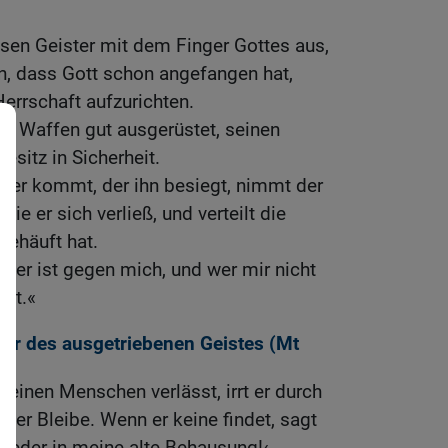
bösen Geister mit dem Finger Gottes aus,
n, dass Gott schon angefangen hat,
Herrschaft aufzurichten.
mit Waffen gut ausgerüstet, seinen
esitz in Sicherheit.
erer kommt, der ihn besiegt, nimmt der
ie er sich verließ, und verteilt die
fgehäuft hat.
, der ist gegen mich, und wer mir nicht
eut.«
hr des ausgetriebenen Geistes (
Mt
 einen Menschen verlässt, irrt er durch
ner Bleibe. Wenn er keine findet, sagt
 wieder in meine alte Behausung!‹