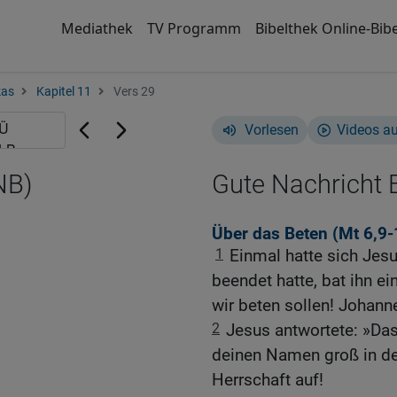
Mediathek
TV Programm
Bibelthek Online-Bibe
kas
Kapitel 11
Vers 29
Vorlesen
Videos a
NB)
Gute Nachricht B
Über das Beten (
Mt 6,9-
1
Einmal hatte sich Jes
beendet hatte, bat ihn ei
wir beten sollen! Johann
2
Jesus antwortete: »Das
deinen Namen groß in de
Herrschaft auf!