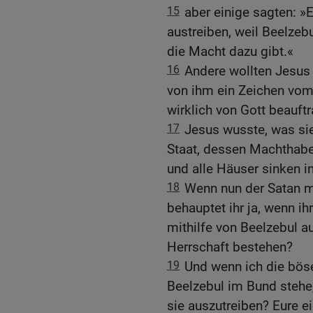
15
aber einige sagten: »
austreiben, weil Beelzebu
die Macht dazu gibt.«
16
Andere wollten Jesus 
von ihm ein Zeichen vom
wirklich von Gott beauftr
17
Jesus wusste, was sie
Staat, dessen Machthabe
und alle Häuser sinken i
18
Wenn nun der Satan mi
behauptet ihr ja, wenn ih
mithilfe von Beelzebul a
Herrschaft bestehen?
19
Und wenn ich die böse
Beelzebul im Bund stehe,
sie auszutreiben? Eure e