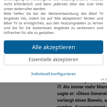
25
Er kehrt zurück und f
26
Darauf geht er hin un
die noch schlimmer sind
wohnen dort. So ist die
am Anfang.«
Wer sich freuen darf. . .
27
Als Jesus das sagte, 
darf sich freuen, die di
28
Aber Jesus erwiderte:
Gottes Wort hören und d
Jesus verweigert den g
29
Als immer mehr Men
sagte er: »Diese Generat
verlangt einen Beweis, a
werden. Ausgenommen d