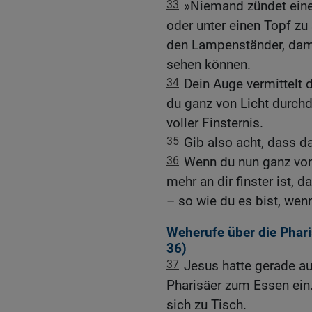
33
»Niemand zündet eine
oder unter einen Topf zu
den Lampenständer, damit
sehen können.
34
Dein Auge vermittelt d
du ganz von Licht durchdr
voller Finsternis.
35
Gib also acht, dass das
36
Wenn du nun ganz vom
mehr an dir finster ist, 
– so wie du es bist, wenn
Weherufe über die Phari
36
)
37
Jesus hatte gerade au
Pharisäer zum Essen ein
sich zu Tisch.