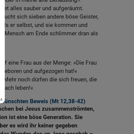
indet alles sauber und aufgeräumt.
d sucht sich sieben andere böse Geister,
 als er selbst, und sie kommen und
ser Mensch am Ende schlimmer dran als
rief eine Frau aus der Menge: »Die Frau
ch geboren und aufgezogen hat!«
 »Mehr noch dürfen die sich freuen, die
anach leben!«
ewünschten Beweis (
Mt 12,38-42
)
schen bei Jesus zusammenströmten,
ion ist eine böse Generation. Sie
ber es wird ihr keiner gegeben
as Wunder, das an Jona geschah –