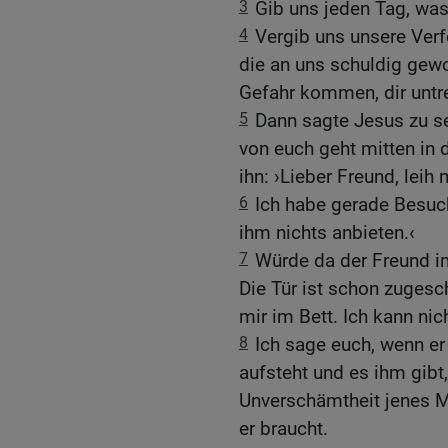
3
Gib uns jeden Tag, wa
4
Vergib uns unsere Verf
die an uns schuldig gewo
Gefahr kommen, dir untr
5
Dann sagte Jesus zu sei
von euch geht mitten in 
ihn: ›Lieber Freund, leih 
6
Ich habe gerade Besu
ihm nichts anbieten.‹
7
Würde da der Freund i
Die Tür ist schon zugesc
mir im Bett. Ich kann ni
8
Ich sage euch, wenn er
aufsteht und es ihm gibt
Unverschämtheit jenes M
er braucht.