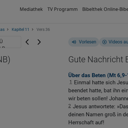
Mediathek
TV Programm
Bibelthek Online-Bibe
kas
Kapitel 11
Vers 36
Vorlesen
Videos a
NB)
Gute Nachricht B
Über das Beten (
Mt 6,9-
1
Einmal hatte sich Jes
beendet hatte, bat ihn ei
wir beten sollen! Johann
2
Jesus antwortete: »Das
deinen Namen groß in de
Herrschaft auf!