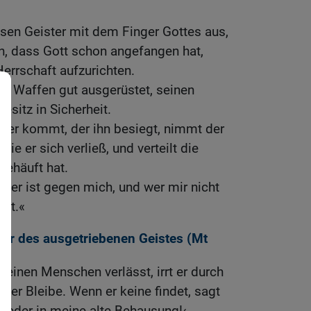
bösen Geister mit dem Finger Gottes aus,
n, dass Gott schon angefangen hat,
Herrschaft aufzurichten.
mit Waffen gut ausgerüstet, seinen
esitz in Sicherheit.
erer kommt, der ihn besiegt, nimmt der
ie er sich verließ, und verteilt die
fgehäuft hat.
, der ist gegen mich, und wer mir nicht
eut.«
hr des ausgetriebenen Geistes (
Mt
 einen Menschen verlässt, irrt er durch
ner Bleibe. Wenn er keine findet, sagt
 wieder in meine alte Behausung!‹