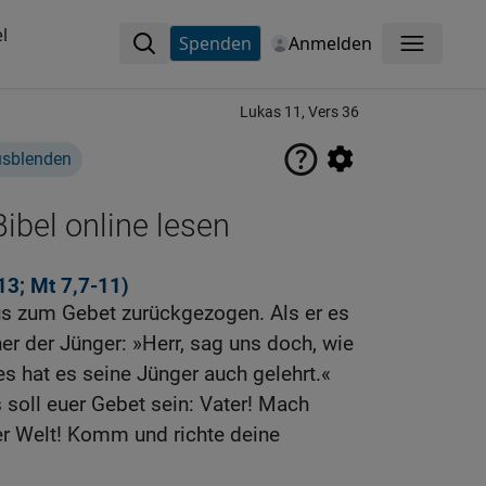
l
Spenden
Anmelden
Menü
Lukas 11, Vers 36
usblenden
ibel online lesen
13
;
Mt 7,7-11
)
us zum Gebet zurückgezogen. Als er es
ner der Jünger: »Herr, sag uns doch, wie
es hat es seine Jünger auch gelehrt.«
 soll euer Gebet sein: Vater! Mach
r Welt! Komm und richte deine