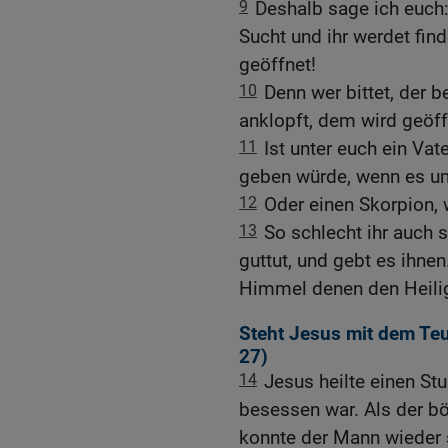
9
Deshalb sage ich euch
Sucht und ihr werdet fin
geöffnet!
10
Denn wer bittet, der 
anklopft, dem wird geöff
11
Ist unter euch ein Vat
geben würde, wenn es um
12
Oder einen Skorpion, 
13
So schlecht ihr auch s
guttut, und gebt es ihnen
Himmel denen den Heilig
Steht Jesus mit dem Teu
27
)
14
Jesus heilte einen S
besessen war. Als der b
konnte der Mann wieder 