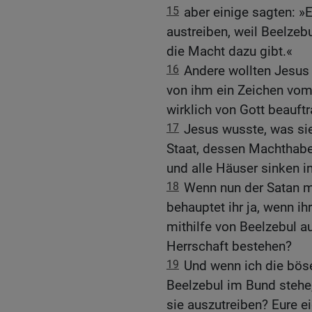
15
aber einige sagten: »
austreiben, weil Beelzebu
die Macht dazu gibt.«
16
Andere wollten Jesus 
von ihm ein Zeichen vom
wirklich von Gott beauftr
17
Jesus wusste, was sie
Staat, dessen Machthabe
und alle Häuser sinken i
18
Wenn nun der Satan mi
behauptet ihr ja, wenn ih
mithilfe von Beelzebul a
Herrschaft bestehen?
19
Und wenn ich die böse
Beelzebul im Bund stehe,
sie auszutreiben? Eure e