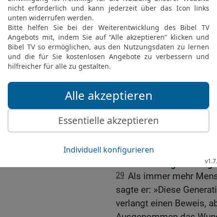
25
Er kehrt zurück und f
26
Darauf geht er hin un
die noch schlimmer sind
wohnen dort. So ist die
am Anfang.«
Wer sich freuen darf. . .
27
Als Jesus das sagte, 
darf sich freuen, die di
28
Aber Jesus erwiderte:
Gottes Wort hören und d
Jesus verweigert den g
29
Als immer mehr Mens
sagte er: »Diese Generati
verlangt einen Beweis, a
Ausgenommen das Wunde