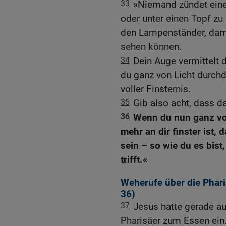
33
»Niemand zündet eine
oder unter einen Topf zu
den Lampenständer, damit
sehen können.
34
Dein Auge vermittelt d
du ganz von Licht durchdr
voller Finsternis.
35
Gib also acht, dass das
36
Wenn du nun ganz vo
mehr an dir finster ist,
sein – so wie du es bist
trifft.«
Weherufe über die Phari
36
)
37
Jesus hatte gerade au
Pharisäer zum Essen ein