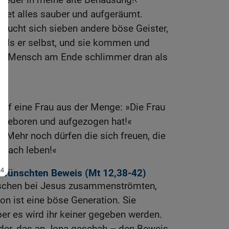
indet alles sauber und aufgeräumt.
d sucht sich sieben andere böse Geister,
 als er selbst, und sie kommen und
ser Mensch am Ende schlimmer dran als
rief eine Frau aus der Menge: »Die Frau
ch geboren und aufgezogen hat!«
 »Mehr noch dürfen die sich freuen, die
anach leben!«
ewünschten Beweis (
Mt 12,38-42
)
chen bei Jesus zusammenströmten,
on ist eine böse Generation. Sie
ber es wird ihr keiner gegeben werden.
r, das an Jona geschah – den Beweis