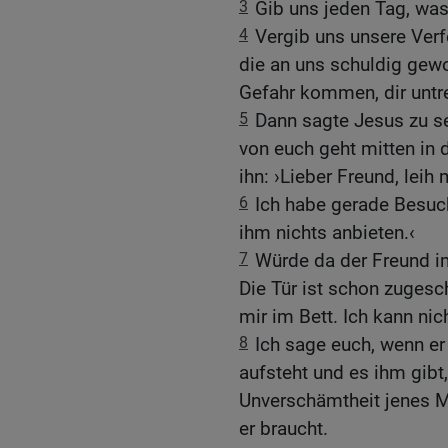
3
Gib uns jeden Tag, wa
4
Vergib uns unsere Verf
die an uns schuldig gewo
Gefahr kommen, dir untr
5
Dann sagte Jesus zu sei
von euch geht mitten in 
ihn: ›Lieber Freund, leih 
6
Ich habe gerade Besu
ihm nichts anbieten.‹
7
Würde da der Freund i
Die Tür ist schon zugesc
mir im Bett. Ich kann ni
8
Ich sage euch, wenn er
aufsteht und es ihm gibt
Unverschämtheit jenes M
er braucht.