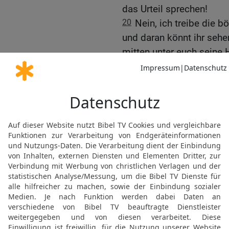
das Urteil sprechen!
20
Nein, ich treibe die 
und daran könnt ihr sehe
mitten unter euch seine 
21
Solange ein Starker, 
Palast bewacht, ist sein B
22
Sobald aber ein Stärk
ihm alle Waffen weg, auf d
Beute, die er bei sich au
23
Wer nicht für mich ist
sammeln hilft, der zerstr
Warnung vor der Rückke
12,43-45
)
24
»Wenn ein böser Geist
Wüsten und sucht nach ei
er sich: ›Ich gehe lieber