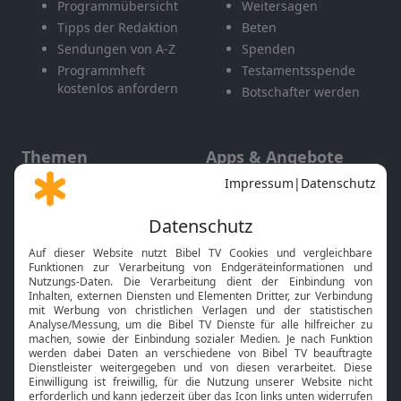
Programmübersicht
Weitersagen
Tipps der Redaktion
Beten
Sendungen von A-Z
Spenden
Programmheft
Testamentsspende
kostenlos anfordern
Botschafter werden
Themen
Apps & Angebote
Gott und Bibel erklärt
Newsletter
Feiertage
Mobile App
Interviews
Kids App
Neuigkeiten
Smart TV
HbbTV
Bibelthek Online-Bibel
Nächster Gottesdienst
Bibel TV
Service