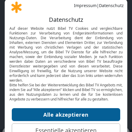
Gott und Bibel erklärt
Newsletter
Feiertage
Mobile App
Interviews
Kids App
Neuigkeiten
Smart TV
HbbTV
Bibelthek Online-Bibel
Nächster Gottesdienst
Bibel TV
Service
Über uns
Kontakt
Jobs
TV-Empfang
Presse
FAQ
Mediadaten