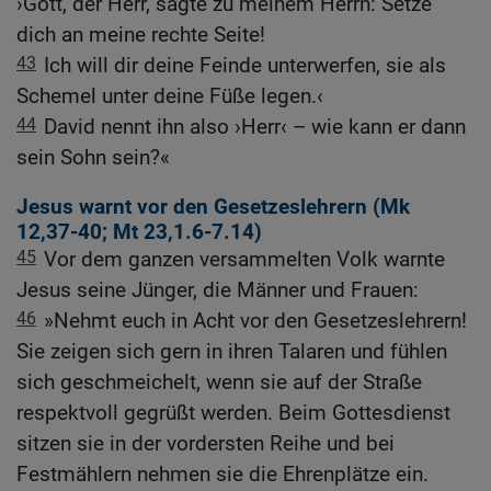
›Gott, der Herr, sagte zu meinem Herrn: Setze
dich an meine rechte Seite!
43
Ich will dir deine Feinde unterwerfen, sie als
Schemel unter deine Füße legen.‹
44
David nennt ihn also ›Herr‹ – wie kann er dann
sein Sohn sein?«
Jesus warnt vor den Gesetzeslehrern (
Mk
12,37-40
;
Mt 23,1
.
6-7
.
14
)
45
Vor dem ganzen versammelten Volk warnte
Jesus seine Jünger, die Männer und Frauen:
46
»Nehmt euch in Acht vor den Gesetzeslehrern!
Sie zeigen sich gern in ihren Talaren und fühlen
sich geschmeichelt, wenn sie auf der Straße
respektvoll gegrüßt werden. Beim Gottesdienst
sitzen sie in der vordersten Reihe und bei
Festmählern nehmen sie die Ehrenplätze ein.