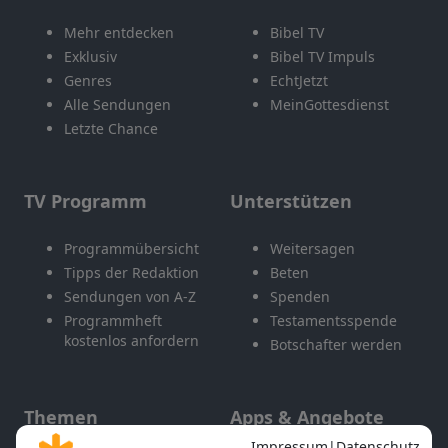
Mehr entdecken
Bibel TV
Exklusiv
Bibel TV Impuls
Genres
EchtJetzt
Alle Sendungen
MeinGottesdienst
Letzte Chance
TV Programm
Unterstützen
Programmübersicht
Weitersagen
Tipps der Redaktion
Beten
Sendungen von A-Z
Spenden
Programmheft
Testamentsspende
kostenlos anfordern
Botschafter werden
Themen
Apps & Angebote