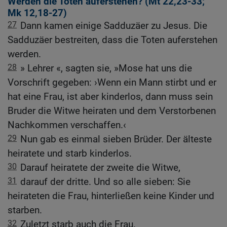
Werden die Toten auferstehen? (
Mt 22,23-33
;
Mk 12,18-27
)
27
Dann kamen einige Sadduzäer zu Jesus. Die
Sadduzäer bestreiten, dass die Toten auferstehen
werden.
28
» Lehrer «, sagten sie, »Mose hat uns die
Vorschrift gegeben: ›Wenn ein Mann stirbt und er
hat eine Frau, ist aber kinderlos, dann muss sein
Bruder die Witwe heiraten und dem Verstorbenen
Nachkommen verschaffen.‹
29
Nun gab es einmal sieben Brüder. Der älteste
heiratete und starb kinderlos.
30
Darauf heiratete der zweite die Witwe,
31
darauf der dritte. Und so alle sieben: Sie
heirateten die Frau, hinterließen keine Kinder und
starben.
32
Zuletzt starb auch die Frau.