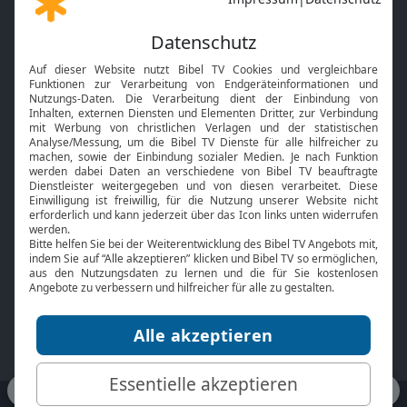
Gott und Bibel erklärt
Newsletter
Feiertage
Mobile App
Interviews
Kids App
Neuigkeiten
Smart TV
HbbTV
Bibelthek Online-Bibel
Nächster Gottesdienst
Bibel TV
Service
Über uns
Kontakt
Jobs
TV-Empfang
Presse
FAQ
Mediadaten
bibeltv.de:
Impressum
Datenschutz