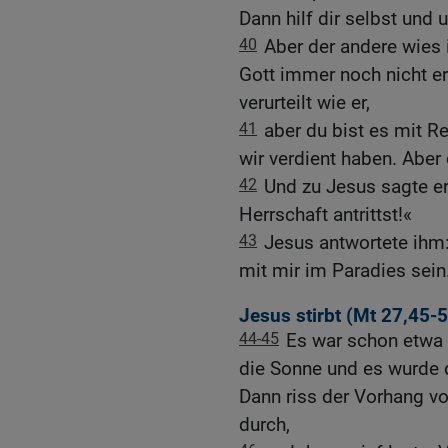
Dann hilf dir selbst und 
40
Aber der andere wies
Gott immer noch nicht e
verurteilt wie er,
41
aber du bist es mit Re
wir verdient haben. Aber
42
Und zu Jesus sagte er
Herrschaft antrittst!«
43
Jesus antwortete ihm: 
mit mir im Paradies sein
Jesus stirbt (
Mt 27,45-
44-45
Es war schon etwa z
die Sonne und es wurde 
Dann riss der Vorhang vo
durch,