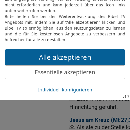
Frauen, die sich auf die 
28
Aber er drehte sich z
Jerusalem! Klagt nicht 
eure Kinder!
29
Denn bald kommt die 
werden: ›Glücklich die 
können! Glücklich der Sc
Brüste, die nie gestillt h
30
Die Leute werden dann
uns!‹, und zu den Hügeln:
31
Denn wenn schon das 
wie wird es dann erst d
32
Zusammen mit Jesus 
Hinrichtung geführt.
Jesus am Kreuz (
Mt 27,
33
Als sie zu der Stelle