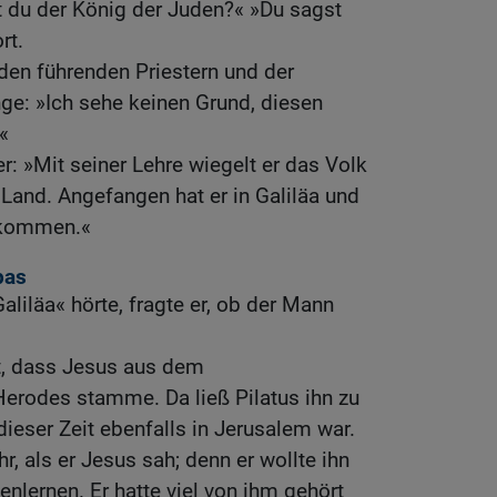
st du der König der Juden?« »Du sagst
rt.
 den führenden Priestern und der
e: »Ich sehe keinen Grund, diesen
«
r: »Mit seiner Lehre wiegelt er das Volk
Land. Angefangen hat er in Galiläa und
gekommen.«
pas
aliläa« hörte, fragte er, ob der Mann
t, dass Jesus aus dem
Herodes stamme. Da ließ Pilatus ihn zu
dieser Zeit ebenfalls in Jerusalem war.
r, als er Jesus sah; denn er wollte ihn
nlernen. Er hatte viel von ihm gehört