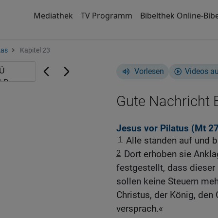
Mediathek
TV Programm
Bibelthek Online-Bibe
kas
Kapitel 23
Vorlesen
Videos a
Gute Nachricht B
Jesus vor Pilatus (
Mt 27
1
Alle standen auf und b
2
Dort erhoben sie Ankla
festgestellt, dass dieser
sollen keine Steuern meh
Christus, der König, den 
versprach.«