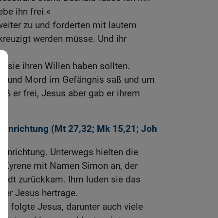
be ihn frei.«
weiter zu und forderten mit lautem
kreuzigt werden müsse. Und ihr
s sie ihren Willen haben sollten.
hr und Mord im Gefängnis saß und um
ieß er frei, Jesus aber gab er ihrem
Hinrichtung (
Mt 27,32
;
Mk 15,21
;
Joh
Hinrichtung. Unterwegs hielten die
s Kyrene mit Namen Simon an, der
Stadt zurückkam. Ihm luden sie das
nter Jesus hertrage.
 folgte Jesus, darunter auch viele