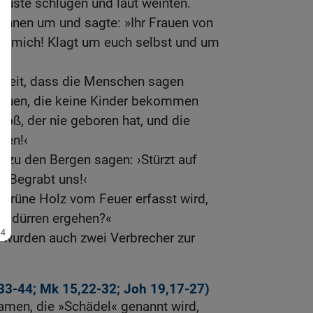
Brüste schlugen und laut weinten.
u ihnen um und sagte: »Ihr Frauen von
um mich! Klagt um euch selbst und um
Zeit, dass die Menschen sagen
Frauen, die keine Kinder bekommen
hoß, der nie geboren hat, und die
aben!‹
 zu den Bergen sagen: ›Stürzt auf
 ›Begrabt uns!‹
grüne Holz vom Feuer erfasst wird,
em dürren ergehen?«
wurden auch zwei Verbrecher zur
33-44
;
Mk 15,22-32
;
Joh 19,17-27
)
 kamen, die »Schädel« genannt wird,