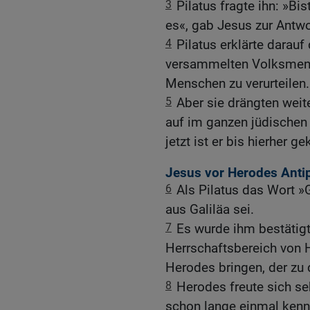
3
Pilatus fragte ihn: »Bi
es«, gab Jesus zur Antwo
4
Pilatus erklärte darauf
versammelten Volksmeng
Menschen zu verurteilen.
5
Aber sie drängten weite
auf im ganzen jüdischen 
jetzt ist er bis hierher 
Jesus vor Herodes Anti
6
Als Pilatus das Wort »G
aus Galiläa sei.
7
Es wurde ihm bestätig
Herrschaftsbereich von 
Herodes bringen, der zu 
8
Herodes freute sich seh
schon lange einmal kenne