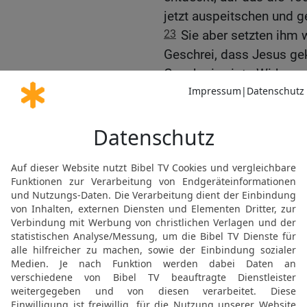
jetzt auspeitschen und ge
23
Sie aber setzten ihm 
Geschrei, dass Jesus ge
Geschrei zeigte Wirkung.
24
Pilatus entschied, das
25
Den, der wegen Aufru
den sie gebeten hatten, l
Willen preis.
Jesus auf dem Weg zur 
19,17
)
26
Sie führten Jesus zur 
Soldaten einen Mann au
gerade vom Feld in die 
Kreuz auf, damit er es hi
27
Eine große Volksmenge