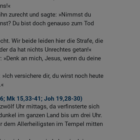
uns!«
 ihn zurecht und sagte: »Nimmst du
rnst? Du bist doch genauso zum Tod
cht. Wir beide leiden hier die Strafe, die
 der da hat nichts Unrechtes getan!«
: »Denk an mich, Jesus, wenn du deine
»Ich versichere dir, du wirst noch heute
.«
56
;
Mk 15,33-41
;
Joh 19,28-30
)
wölf Uhr mittags, da verfinsterte sich
dunkel im ganzen Land bis um drei Uhr.
r dem Allerheiligsten im Tempel mitten