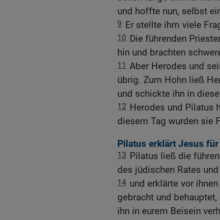
und hoffte nun, selbst e
9
Er stellte ihm viele Fr
10
Die führenden Priester
hin und brachten schwer
11
Aber Herodes und sein
übrig. Zum Hohn ließ He
und schickte ihn in dies
12
Herodes und Pilatus h
diesem Tag wurden sie 
Pilatus erklärt Jesus fü
13
Pilatus ließ die führe
des jüdischen Rates un
14
und erklärte vor ihnen
gebracht und behauptet, 
ihn in eurem Beisein verh