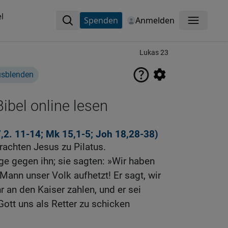
l
Spenden
Anmelden
Menü
Lukas 23
usblenden
ibel online lesen
,2
.
11-14
;
Mk 15,1-5
;
Joh 18,28-38
)
rachten Jesus zu Pilatus.
ge gegen ihn; sie sagten: »Wir haben
 Mann unser Volk aufhetzt! Er sagt, wir
r an den Kaiser zahlen, und er sei
Gott uns als Retter zu schicken