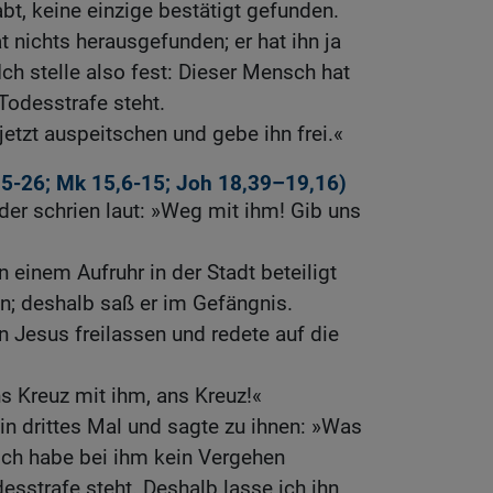
bt, keine einzige bestätigt gefunden.
 nichts herausgefunden; er hat ihn ja
Ich stelle also fest: Dieser Mensch hat
Todesstrafe steht.
jetzt auspeitschen und gebe ihn frei.«
15-26
;
Mk 15,6-15
;
Joh 18,39
–19,16)
nder schrien laut: »Weg mit ihm! Gib uns
 einem Aufruhr in der Stadt beteiligt
; deshalb saß er im Gefängnis.
n Jesus freilassen und redete auf die
ns Kreuz mit ihm, ans Kreuz!«
ein drittes Mal und sagte zu ihnen: »Was
Ich habe bei ihm kein Vergehen
esstrafe steht. Deshalb lasse ich ihn