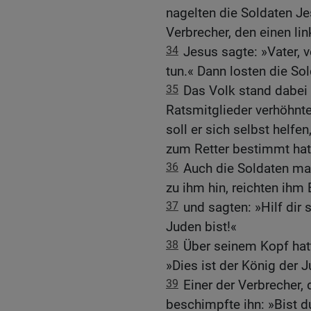
nagelten die Soldaten J
Verbrecher, den einen li
34
Jesus sagte: »Vater, v
tun.« Dann losten die So
35
Das Volk stand dabei 
Ratsmitglieder verhöhnte
soll er sich selbst helfen
zum Retter bestimmt hat
36
Auch die Soldaten mac
zu ihm hin, reichten ihm
37
und sagten: »Hilf dir 
Juden bist!«
38
Über seinem Kopf hatt
»Dies ist der König der 
39
Einer der Verbrecher,
beschimpfte ihn: »Bist d