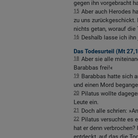
gegen ihn vorgebracht ha
15
Aber auch Herodes hat
zu uns zurückgeschickt. 
nichts getan, worauf die 
16
Deshalb lasse ich ihn 
Das Todesurteil (
Mt 27,
18
Aber sie alle miteina
Barabbas frei!«
19
Barabbas hatte sich an
und einen Mord begangen
20
Pilatus wollte dagege
Leute ein.
21
Doch alle schrien: »A
22
Pilatus versuchte es 
hat er denn verbrochen? 
entdeckt, auf das die Tod