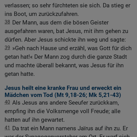
verlassen; so sehr fürchteten sie sich. Da stieg er
ins Boot, um zurückzufahren.
38
Der Mann, aus dem die bösen Geister
ausgefahren waren, bat Jesus, mit ihm gehen zu
dürfen. Aber Jesus schickte ihn weg und sagte:
39
»Geh nach Hause und erzähl, was Gott für dich
getan hat!« Der Mann zog durch die ganze Stadt
und machte überall bekannt, was Jesus für ihn
getan hatte.
Jesus heilt eine kranke Frau und erweckt ein
Mädchen vom Tod (
Mt 9,18-26
;
Mk 5,21-43
)
40
Als Jesus ans andere Seeufer zurückkam,
empfing ihn die Volksmenge voll Freude; alle
hatten auf ihn gewartet.
41
Da trat ein Mann namens Jaïrus auf ihn zu. Er
war der Synagogenvorsteher am Ort. Er warf sich