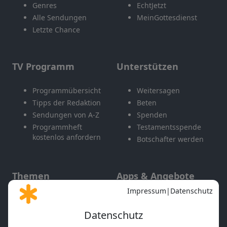
Genres
EchtJetzt
Alle Sendungen
MeinGottesdienst
Letzte Chance
TV Programm
Unterstützen
Programmübersicht
Weitersagen
Tipps der Redaktion
Beten
Sendungen von A-Z
Spenden
Programmheft
Testamentsspende
kostenlos anfordern
Botschafter werden
Themen
Apps & Angebote
Gott und Bibel erklärt
Newsletter
Feiertage
Mobile App
Interviews
Kids App