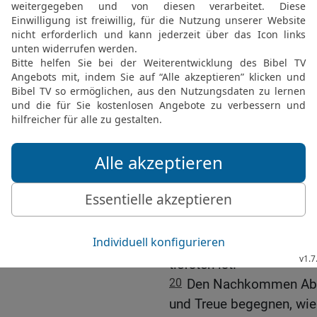
ihrer Macht, es soll ihn
Sehen sollen ihnen verge
17
sie sollen sich auf 
die Schlange. Zitternd so
hervorkriechen und sich d
Schrecken unterwerfen.
18
HERR, wo sonst gibt e
deinem Volk übrig geblie
gehst über ihre Verfehlu
an deinem Zorn fest; den
Freude.
19
Du wirst mit uns Erba
wegschaffen; du wirst si
tiefsten ist.
20
Den Nachkommen Abra
und Treue begegnen, wie 