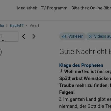
Mediathek
TV Programm
Bibelthek Online-Bibe
cha
Kapitel 7
Vers 1
Vorlesen
Videos a
)
Gute Nachricht B
Klage des Propheten
1
Weh mir! Es ist mir e
Spätherbst Weinstöcke 
Traube mehr zu finden, 
Feigen!
2
Im ganzen Land gibt e
niemand, der Gott die Tr