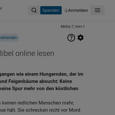
l
Spenden
Anmelden
Menü
Micha 7, Vers 1
usblenden
ibel online lesen
rgangen wie einem Hungernden, der im
und Feigenbäume absucht: Keine
keine Spur mehr von den köstlichen
s keinen redlichen Menschen mehr,
eue hält. Sie schrecken nicht vor Mord