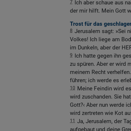
7
Ich aber schaue aus n
der mir hilft. Mein Gott 
Trost für das geschlage
8
Jerusalem sagt: »Sei n
Volkes! Ich liege am Bode
im Dunkeln, aber der HER
9
Ich hatte gegen ihn ge
zu spüren. Aber er wird 
meinem Recht verhelfen.
führen; ich werde es erle
10
Meine Feindin wird e
wird zuschanden. Sie hat
Gott?‹ Aber nun werde i
wird zertreten wie Kot au
11
Ja, Jerusalem, der T
aufgebaut und deine Gre