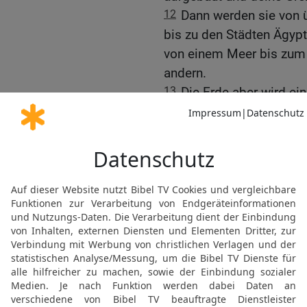
12
Dann werden sie von ü
bis zu den Städten Ägyp
von einem Meer bis zum
andern.
13
Die Erde aber wird ein
schlimmen Taten, die ih
Gebet um die Wiederhers
14
Sorge für dein Volk, H
sind doch dein Eigentum
kargem Boden, und rings
Herde, auf die fetten We
alten Zeiten!
15
Vollbringe Wundertat
aus Ägypten zogst!
16
Ohnmächtig sollen di