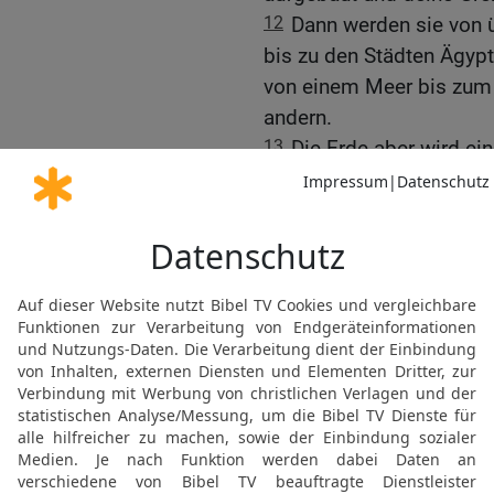
12
Dann werden sie von ü
bis zu den Städten Ägyp
von einem Meer bis zum
andern.
13
Die Erde aber wird ein
schlimmen Taten, die ih
Gebet um die Wiederhers
14
Sorge für dein Volk, H
sind doch dein Eigentum
kargem Boden, und rings
Herde, auf die fetten We
alten Zeiten!
15
Vollbringe Wundertat
aus Ägypten zogst!
16
Ohnmächtig sollen di