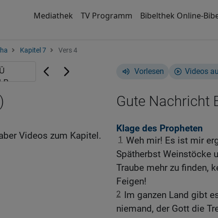
Mediathek
TV Programm
Bibelthek Online-Bibe
cha
Kapitel 7
Vers 4
Vorlesen
Videos a
)
Gute Nachricht B
Klage des Propheten
aber Videos zum Kapitel.
1
Weh mir! Es ist mir e
Spätherbst Weinstöcke 
Traube mehr zu finden, k
Feigen!
2
Im ganzen Land gibt e
niemand, der Gott die Tr