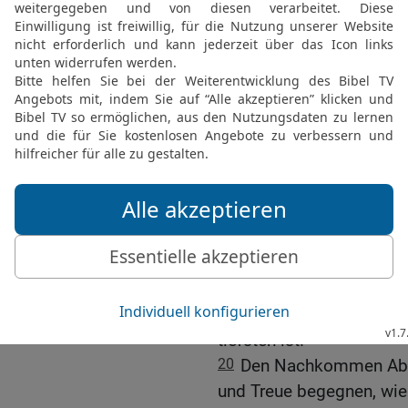
ihrer Macht, es soll ihn
Sehen sollen ihnen verge
17
sie sollen sich auf 
die Schlange. Zitternd so
hervorkriechen und sich d
Schrecken unterwerfen.
18
HERR, wo sonst gibt e
deinem Volk übrig geblie
gehst über ihre Verfehlu
an deinem Zorn fest; den
Freude.
19
Du wirst mit uns Erba
wegschaffen; du wirst si
tiefsten ist.
20
Den Nachkommen Abra
und Treue begegnen, wie 