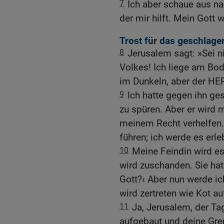
7
Ich aber schaue aus n
der mir hilft. Mein Gott 
Trost für das geschlage
8
Jerusalem sagt: »Sei n
Volkes! Ich liege am Bode
im Dunkeln, aber der HER
9
Ich hatte gegen ihn ge
zu spüren. Aber er wird 
meinem Recht verhelfen.
führen; ich werde es erle
10
Meine Feindin wird e
wird zuschanden. Sie hat
Gott?‹ Aber nun werde i
wird zertreten wie Kot au
11
Ja, Jerusalem, der T
aufgebaut und deine Gre