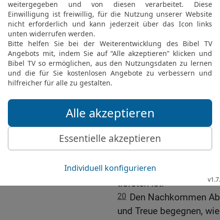
ihrer Macht, es soll ihn
Sehen sollen ihnen verge
17
sie sollen sich auf 
die Schlange. Zitternd so
hervorkriechen und sich d
Schrecken unterwerfen.
18
HERR, wo sonst gibt e
deinem Volk übrig geblie
gehst über ihre Verfehlu
an deinem Zorn fest; den
Freude.
19
Du wirst mit uns Erba
wegschaffen; du wirst si
tiefsten ist.
20
Den Nachkommen Abra
und Treue begegnen, wie 