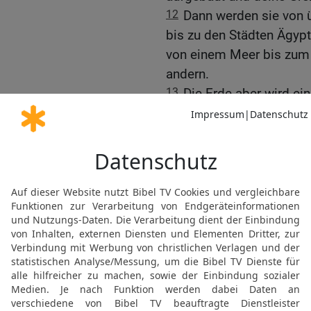
12
Dann werden sie von ü
bis zu den Städten Ägyp
von einem Meer bis zum
andern.
13
Die Erde aber wird ein
schlimmen Taten, die ih
Gebet um die Wiederhers
14
Sorge für dein Volk, H
sind doch dein Eigentum
kargem Boden, und rings
Herde, auf die fetten We
alten Zeiten!
15
Vollbringe Wundertat
aus Ägypten zogst!
16
Ohnmächtig sollen di