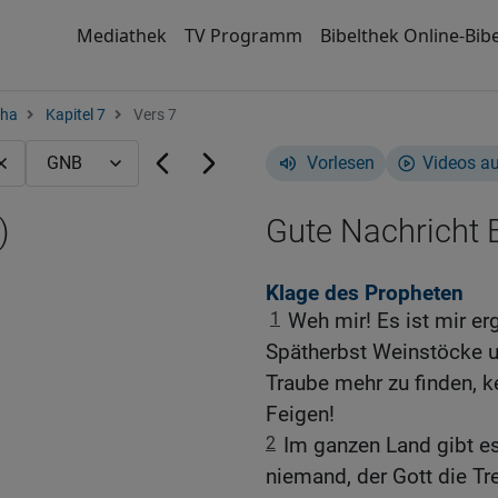
Mediathek
TV Programm
Bibelthek Online-Bibe
cha
Kapitel 7
Vers 7
Vorlesen
Videos a
)
Gute Nachricht B
Klage des Propheten
1
Weh mir! Es ist mir e
Spätherbst Weinstöcke 
Traube mehr zu finden, k
Feigen!
2
Im ganzen Land gibt e
niemand, der Gott die Tr