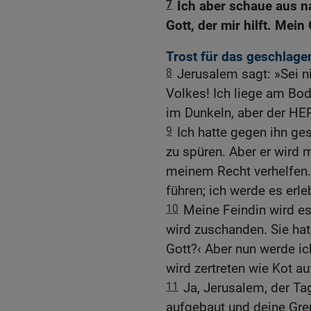
7
Ich aber schaue aus n
Gott, der mir hilft. Mei
Trost für das geschlage
8
Jerusalem sagt: »Sei n
Volkes! Ich liege am Bode
im Dunkeln, aber der HER
9
Ich hatte gegen ihn ge
zu spüren. Aber er wird 
meinem Recht verhelfen.
führen; ich werde es erle
10
Meine Feindin wird e
wird zuschanden. Sie hat
Gott?‹ Aber nun werde i
wird zertreten wie Kot au
11
Ja, Jerusalem, der T
aufgebaut und deine Gre