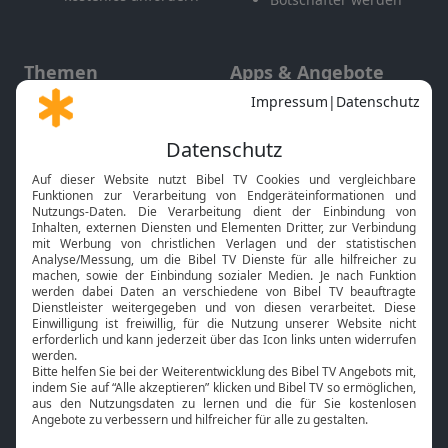
Themen
Apps & Angebote
Gott und Bibel erklärt
Newsletter
Feiertage
Mobile App
Interviews
Kids App
Neuigkeiten
Smart TV
HbbTV
Bibelthek Online-Bibel
Nächster Gottesdienst
Bibel TV
Service
Über uns
Kontakt
Jobs
TV-Empfang
Presse
FAQ