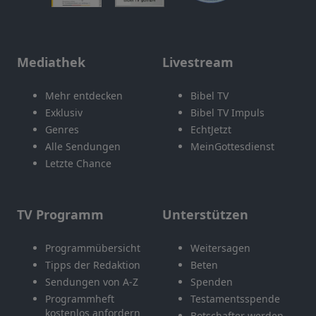
Mediathek
Livestream
Mehr entdecken
Bibel TV
Exklusiv
Bibel TV Impuls
Genres
EchtJetzt
Alle Sendungen
MeinGottesdienst
Letzte Chance
TV Programm
Unterstützen
Programmübersicht
Weitersagen
Tipps der Redaktion
Beten
Sendungen von A-Z
Spenden
Programmheft
Testamentsspende
kostenlos anfordern
Botschafter werden