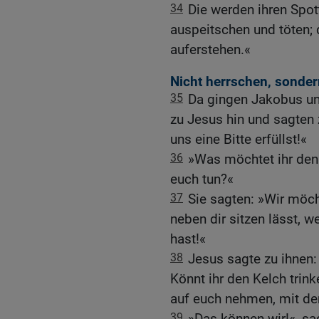
34
Die werden ihren Spot
auspeitschen und töten;
auferstehen.«
Nicht herrschen, sonder
35
Da gingen Jakobus un
zu Jesus hin und sagten 
uns eine Bitte erfüllst!«
36
»Was möchtet ihr denn
euch tun?«
37
Sie sagten: »Wir möch
neben dir sitzen lässt, 
hast!«
38
Jesus sagte zu ihnen: 
Könnt ihr den Kelch trink
auf euch nehmen, mit der
39
»Das können wir!«, sag