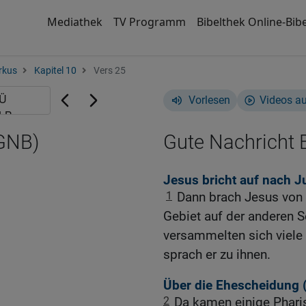
Mediathek
TV Programm
Bibelthek Online-Bibe
rkus
Kapitel 10
Vers 25
Vorlesen
Videos a
(GNB)
Gute Nachricht B
Jesus bricht auf nach J
1
Dann brach Jesus von 
Gebiet auf der anderen S
versammelten sich viele
sprach er zu ihnen.
Über die Ehescheidung 
2
Da kamen einige Pharis