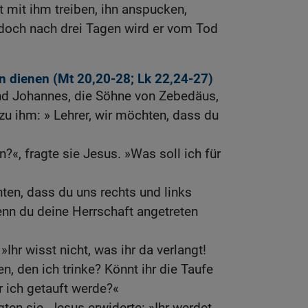
t mit ihm treiben, ihn anspucken,
 doch nach drei Tagen wird er vom Tod
n dienen (
Mt 20,20-28
;
Lk 22,24-27
)
d Johannes, die Söhne von Zebedäus,
zu ihm: » Lehrer, wir möchten, dass du
?«, fragte sie Jesus. »Was soll ich für
ten, dass du uns rechts und links
wenn du deine Herrschaft angetreten
»Ihr wisst nicht, was ihr da verlangt!
en, den ich trinke? Könnt ihr die Taufe
 ich getauft werde?«
ten sie. Jesus erwiderte: »Ihr werdet