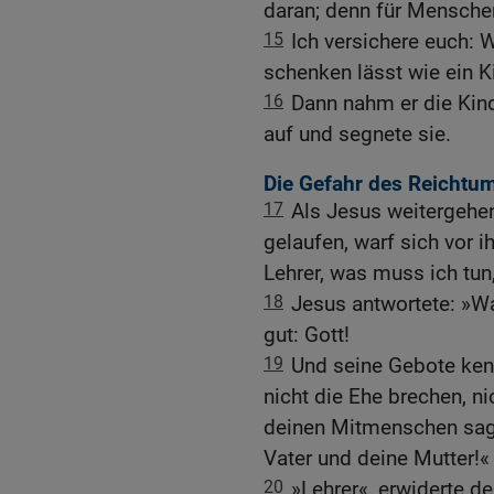
daran; denn für Menschen
15
Ich versichere euch: 
schenken lässt wie ein 
16
Dann nahm er die Kind
auf und segnete sie.
Die Gefahr des Reichtum
17
Als Jesus weitergehe
gelaufen, warf sich vor i
Lehrer, was muss ich t
18
Jesus antwortete: »Wa
gut: Gott!
19
Und seine Gebote kenn
nicht die Ehe brechen, n
deinen Mitmenschen sag
Vater und deine Mutter!«
20
»Lehrer«, erwiderte d