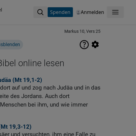
l
Spenden
Anmelden
Menü
Markus 10, Vers 25
usblenden
ibel online lesen
udäa (
Mt 19,1-2
)
dort auf und zog nach Judäa und in das
eite des Jordans. Auch dort
 Menschen bei ihm, und wie immer
(
Mt 19,3-12
)
äer und versuchten, ihm eine Falle zu