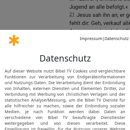
Jugend an alle befolgt.«
21
Jesus sah ihn an; er 
fehlt dir: Geh, verkauf a
Armen, so wirst du bei G
Und dann komm und folg
22
Der Mann war enttäus
ging traurig weg; denn e
23
Jesus sah seine Jünge
schwer haben es doch die
zu kommen!«
24
Die Jünger erschraken
noch einmal: »Ja, Kinder,
hineinzukommen!
25
Eher kommt ein Kamel
Gottes neue Welt.«
26
Da gerieten die Jünge