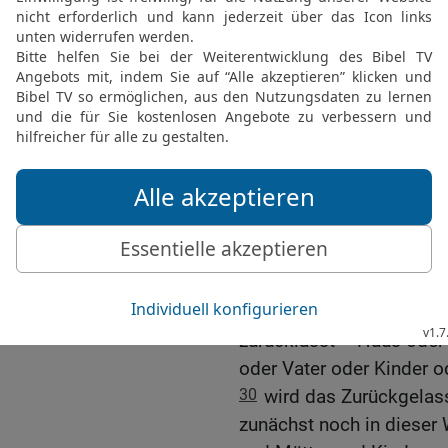
überhaupt gerettet werden
27
Jesus sah sie an und
ankommt, ist es unmöglic
ankommt. Für Gott ist al
Der Lohn für die, die al
18,28-30
)
28
Da sagte Petrus zu Je
und liegen lassen und sin
29
Jesus antwortete: »Ic
unbelohnt, der um meine
weiterzusagen etwas auf
zurücklässt – Haus oder
oder Vater oder Kinder o
30
wird das Zurückgela
zunächst noch in dieser