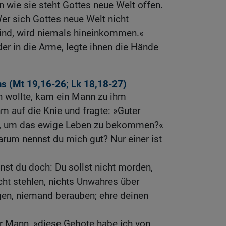
 wie sie steht Gottes neue Welt offen.
Wer sich Gottes neue Welt nicht
Kind, wird niemals hineinkommen.«
er in die Arme, legte ihnen die Hände
s (
Mt 19,16-26
;
Lk 18,18-27
)
n wollte, kam ein Mann zu ihm
hm auf die Knie und fragte: »Guter
un, um das ewige Leben zu bekommen?«
rum nennst du mich gut? Nur einer ist
st du doch: Du sollst nicht morden,
icht stehlen, nichts Unwahres über
en, niemand berauben; ehre deinen
er Mann, »diese Gebote habe ich von