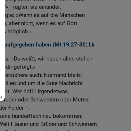
?«, fragten sie einander.
 sagte: »Wenn es auf die Menschen
h, aber nicht, wenn es auf Gott
les möglich.«
les aufgegeben haben (
Mt 19,27-30
;
Lk
sus: »Du weißt, wir haben alles stehen
d dir gefolgt.«
h versichere euch: Niemand bleibt
twillen und um die Gute Nachricht
gibt. Wer dafür irgendetwas
 Brüder oder Schwestern oder Mutter
der Felder –,
ssene hundertfach neu bekommen:
 Welt Häuser und Brüder und Schwestern