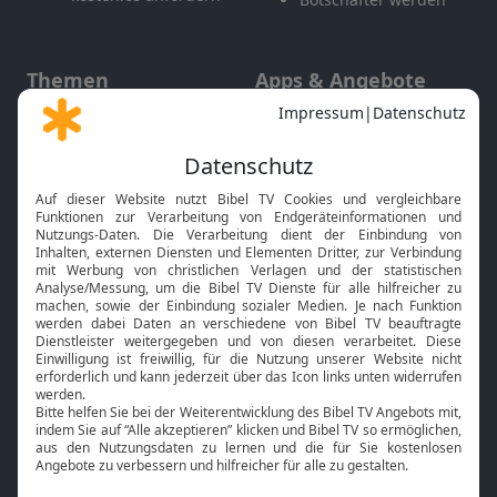
Themen
Apps & Angebote
Gott und Bibel erklärt
Newsletter
Feiertage
Mobile App
Interviews
Kids App
Neuigkeiten
Smart TV
HbbTV
Bibelthek Online-Bibel
Nächster Gottesdienst
Bibel TV
Service
Über uns
Kontakt
Jobs
TV-Empfang
Presse
FAQ