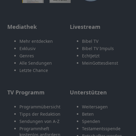
Mediathek
Livestream
Mehr entdecken
Bibel TV
Exklusiv
Bibel TV Impuls
Genres
EchtJetzt
Alle Sendungen
MeinGottesdienst
Letzte Chance
TV Programm
Unterstützen
Programmübersicht
Weitersagen
Tipps der Redaktion
Beten
Sendungen von A-Z
Spenden
Programmheft
Testamentsspende
kostenlos anfordern
Botschafter werden