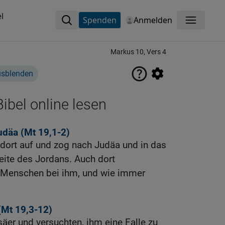
l
Spenden
Anmelden
Menü
Markus 10, Vers 4
usblenden
ibel online lesen
udäa (
Mt 19,1-2
)
dort auf und zog nach Judäa und in das
eite des Jordans. Auch dort
 Menschen bei ihm, und wie immer
(
Mt 19,3-12
)
äer und versuchten, ihm eine Falle zu