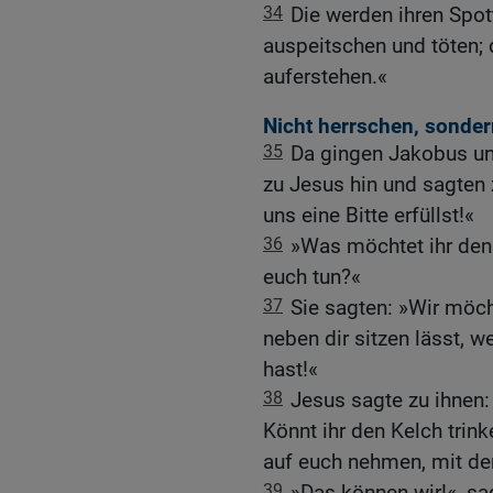
34
Die werden ihren Spot
auspeitschen und töten;
auferstehen.«
Nicht herrschen, sonder
35
Da gingen Jakobus un
zu Jesus hin und sagten 
uns eine Bitte erfüllst!«
36
»Was möchtet ihr denn
euch tun?«
37
Sie sagten: »Wir möch
neben dir sitzen lässt, 
hast!«
38
Jesus sagte zu ihnen: 
Könnt ihr den Kelch trink
auf euch nehmen, mit der
39
»Das können wir!«, sag