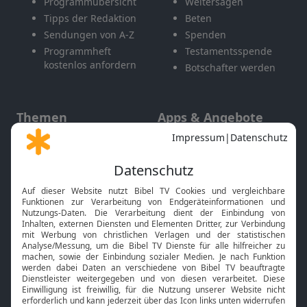
Programmübersicht
Weitersagen
Tipps der Redaktion
Beten
Sendungen von A-Z
Spenden
Programmheft
Testamentsspende
kostenlos anfordern
Botschafter werden
Themen
Apps & Angebote
Gott und Bibel erklärt
Newsletter
Feiertage
Mobile App
Interviews
Kids App
Neuigkeiten
Smart TV
HbbTV
Bibelthek Online-Bibel
Nächster Gottesdienst
Bibel TV
Service