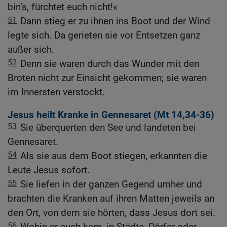
bin’s, fürchtet euch nicht!«
51
Dann stieg er zu ihnen ins Boot und der Wind
legte sich. Da gerieten sie vor Entsetzen ganz
außer sich.
52
Denn sie waren durch das Wunder mit den
Broten nicht zur Einsicht gekommen; sie waren
im Innersten verstockt.
Jesus heilt Kranke in Gennesaret (
Mt 14,34-36
)
53
Sie überquerten den See und landeten bei
Gennesaret.
54
Als sie aus dem Boot stiegen, erkannten die
Leute Jesus sofort.
55
Sie liefen in der ganzen Gegend umher und
brachten die Kranken auf ihren Matten jeweils an
den Ort, von dem sie hörten, dass Jesus dort sei.
56
Wohin er auch kam, in Städte, Dörfer oder