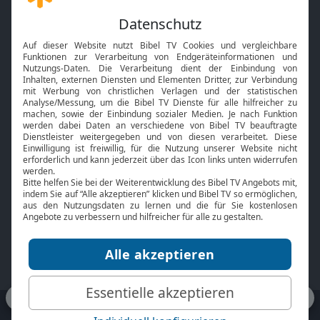
Gott und Bibel erklärt
Newsletter
Feiertage
Mobile App
Interviews
Kids App
Neuigkeiten
Smart TV
HbbTV
Bibelthek Online-Bibel
Nächster Gottesdienst
Bibel TV
Service
Über uns
Kontakt
Jobs
TV-Empfang
Presse
FAQ
Mediadaten
bibeltv.de:
Impressum
Datenschutz