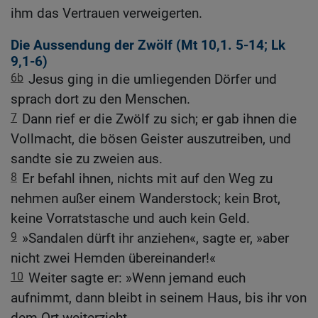
ihm das Vertrauen verweigerten.
Die Aussendung der Zwölf (
Mt 10,1
.
5-14
;
Lk
9,1-6
)
6b
Jesus ging in die umliegenden Dörfer und
sprach dort zu den Menschen.
7
Dann rief er die Zwölf zu sich; er gab ihnen die
Vollmacht, die bösen Geister auszutreiben, und
sandte sie zu zweien aus.
8
Er befahl ihnen, nichts mit auf den Weg zu
nehmen außer einem Wanderstock; kein Brot,
keine Vorratstasche und auch kein Geld.
9
»Sandalen dürft ihr anziehen«, sagte er, »aber
nicht zwei Hemden übereinander!«
10
Weiter sagte er: »Wenn jemand euch
aufnimmt, dann bleibt in seinem Haus, bis ihr von
dem Ort weiterzieht.