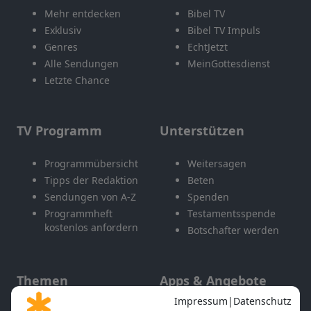
Mehr entdecken
Bibel TV
Exklusiv
Bibel TV Impuls
Genres
EchtJetzt
Alle Sendungen
MeinGottesdienst
Letzte Chance
TV Programm
Unterstützen
Programmübersicht
Weitersagen
Tipps der Redaktion
Beten
Sendungen von A-Z
Spenden
Programmheft
Testamentsspende
kostenlos anfordern
Botschafter werden
Themen
Apps & Angebote