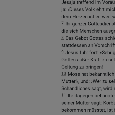
Jesaja treffend im Vorau
ja: ›Dieses Volk ehrt mic
dem Herzen ist es weit 
7
Ihr ganzer Gottesdienst
die sich Menschen ausg
8
Das Gebot Gottes schieb
stattdessen an Vorschri
9
Jesus fuhr fort: »Sehr 
Gottes außer Kraft zu set
Geltung zu bringen!
10
Mose hat bekanntlich 
Mutter!‹, und: ›Wer zu s
Schändliches sagt, wird 
11
Ihr dagegen behaupte
seiner Mutter sagt: Korb
bekommen müsstet, ist f