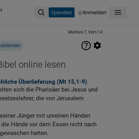
l
Spenden
Anmelden
Menü
Markus 7, Vers 14
usblenden
ibel online lesen
liche Überlieferung (
Mt 15,1-9
)
ten sich die Pharisäer bei Jesus und
esetzeslehrer, die von Jerusalem
 seiner Jünger mit unreinen Händen
e die Hände vor dem Essen nicht nach
t gewaschen hatten.