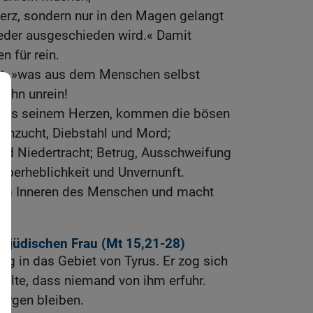
 Herz, sondern nur in den Magen gelangt
eder ausgeschieden wird.« Damit
n für rein.
ort, »was aus dem Menschen selbst
ihn unrein!
 aus seinem Herzen, kommen die bösen
Unzucht, Diebstahl und Mord;
nd Niedertracht; Betrug, Ausschweifung
Überheblichkeit und Unvernunft.
em Inneren des Menschen und macht
t jüdischen Frau (
Mt 15,21-28
)
eg in das Gebiet von Tyrus. Er zog sich
ollte, dass niemand von ihm erfuhr.
borgen bleiben.