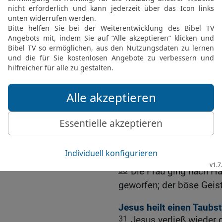
25
Schon hatte eine Frau
einem bösen Geist beses
zu Füßen.
26
Sie war keine Jüdin, 
Sie bat ihn, den bösen Ge
27
Aber Jesus sagte zu i
werden. Es ist nicht rec
den Hunden vorzuwerfen
28
»Herr«, entgegnete s
die Brocken, die die Kind
29
Jesus sagte zu ihr: »
böse Geist ist aus deine
30
Die Frau ging nach Ha
geworfen; der böse Geis
Jesus heilt einen Taub
31
Jesus verließ wieder 