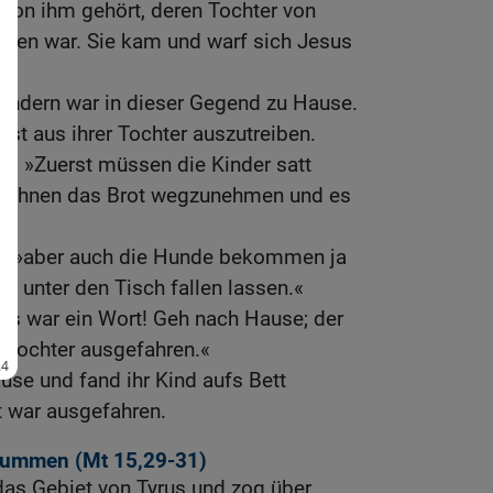
 von ihm gehört, deren Tochter von
sen war. Sie kam und warf sich Jesus
sondern war in dieser Gegend zu Hause.
ist aus ihrer Tochter auszutreiben.
hr: »Zuerst müssen die Kinder satt
ht, ihnen das Brot wegzunehmen und es
.«
ie, »aber auch die Hunde bekommen ja
er unter den Tisch fallen lassen.«
Das war ein Wort! Geh nach Hause; der
r Tochter ausgefahren.«
use und fand ihr Kind aufs Bett
t war ausgefahren.
stummen (
Mt 15,29-31
)
das Gebiet von Tyrus und zog über