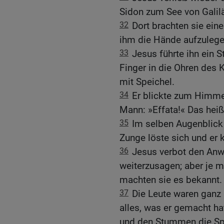
Sidon zum See von Galilä
32
Dort brachten sie ein
ihm die Hände aufzulege
33
Jesus führte ihn ein 
Finger in die Ohren des 
mit Speichel.
34
Er blickte zum Himme
Mann: »Effata!« Das heiß
35
Im selben Augenblick
Zunge löste sich und er 
36
Jesus verbot den An
weiterzusagen; aber je m
machten sie es bekannt.
37
Die Leute waren ganz 
alles, was er gemacht ha
und den Stummen die Sp