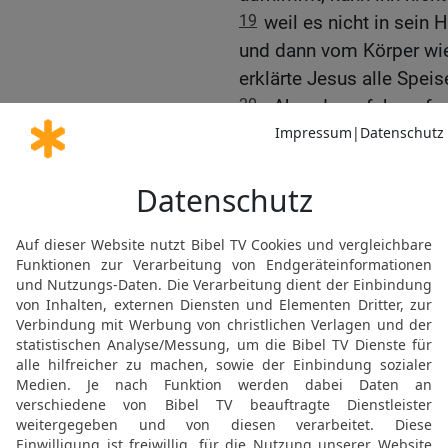
19
weil es nicht in sein
und dann vom Körper wi
erklärte Jesus alle Speise
20
»Aber das«, fuhr er f
herauskommt, das macht 
21
Denn aus ihm selbst,
Gedanken und mit ihnen 
22
Ehebruch, Habsucht u
und Neid; Verleumdung, 
23
All das kommt aus d
ihn unrein.«
Das Vertrauen einer nich
24
Jesus ging von dort w
in ein Haus zurück und w
Aber er konnte nicht ver