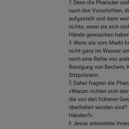
3
Denn die Pharisäer und
nach den Vorschriften, d
aufgestellt und dann wei
nichts, wenn sie sich nic
Hände gewaschen haben
4
Wenn sie vom Markt ko
nicht ganz im Wasser un
noch eine Reihe von ande
Reinigung von Bechern, 
Sitzpolstern.
5
Daher fragten die Phar
»Warum richten sich dein
die von den früheren Ges
überliefert worden sind
Händen?«
6
Jesus antwortete ihnen