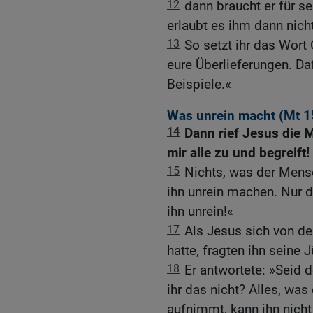
12
dann braucht er für sei
erlaubt es ihm dann nich
13
So setzt ihr das Wort 
eure Überlieferungen. Da
Beispiele.«
Was unrein macht (
Mt 1
14
Dann rief Jesus die 
mir alle zu und begreift!
15
Nichts, was der Mens
ihn unrein machen. Nur
ihn unrein!«
17
Als Jesus sich von d
hatte, fragten ihn seine 
18
Er antwortete: »Seid 
ihr das nicht? Alles, wa
aufnimmt, kann ihn nicht