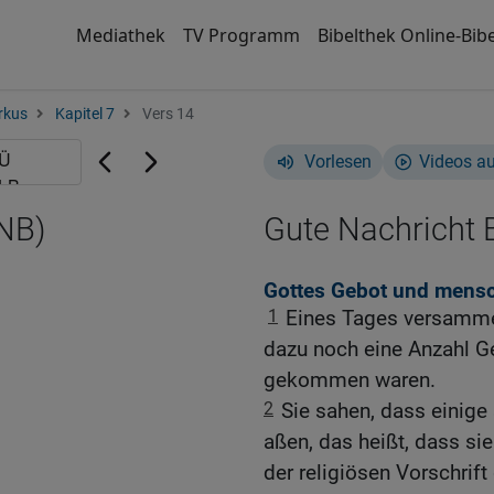
Mediathek
TV Programm
Bibelthek Online-Bibe
rkus
Kapitel 7
Vers 14
Vorlesen
Videos a
NB)
Gute Nachricht B
Gottes Gebot und mensch
1
Eines Tages versammel
dazu noch eine Anzahl G
gekommen waren.
2
Sie sahen, dass einige
aßen, das heißt, dass si
der religiösen Vorschrif