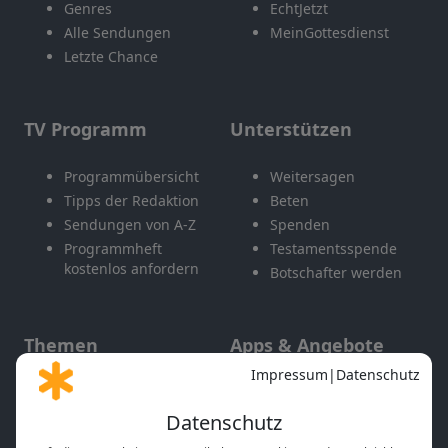
Genres
EchtJetzt
Alle Sendungen
MeinGottesdienst
Letzte Chance
TV Programm
Unterstützen
Programmübersicht
Weitersagen
Tipps der Redaktion
Beten
Sendungen von A-Z
Spenden
Programmheft
Testamentsspende
kostenlos anfordern
Botschafter werden
Themen
Apps & Angebote
Gott und Bibel erklärt
Newsletter
Feiertage
Mobile App
Interviews
Kids App