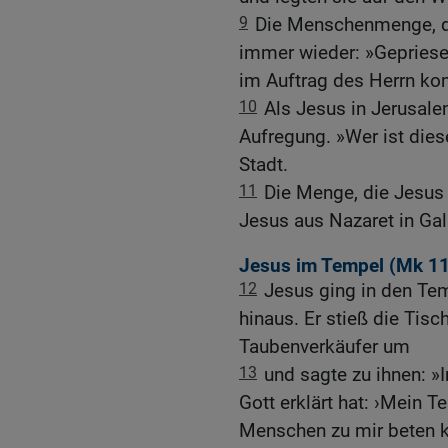
9
Die Menschenmenge, die
immer wieder: »Gepriese
im Auftrag des Herrn ko
10
Als Jesus in Jerusalem
Aufregung. »Wer ist dies
Stadt.
11
Die Menge, die Jesus b
Jesus aus Nazaret in Gal
Jesus im Tempel (
Mk 11
12
Jesus ging in den Tem
hinaus. Er stieß die Tis
Taubenverkäufer um
13
und sagte zu ihnen: »I
Gott erklärt hat: ›Mein Te
Menschen zu mir beten k