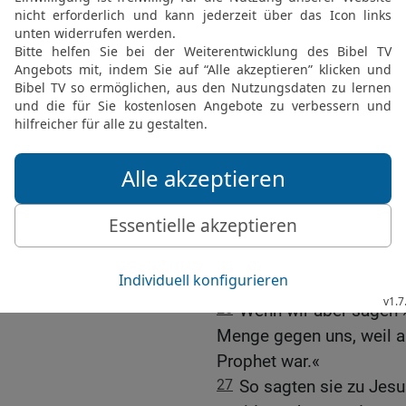
23
Jesus ging wieder in 
Menschen lehrte, traten 
des Volkes an ihn heran
Recht, hier so aufzutret
gegeben?«
24
Jesus antwortete: »Auc
Wenn ihr sie mir beantwo
welchem Recht ich so ha
25
Sagt mir: Woher hatte
taufen? Von Gott oder v
wir sagen ›Von Gott‹, wi
Johannes nicht geglaubt
26
Wenn wir aber sagen 
Menge gegen uns, weil a
Prophet war.«
27
So sagten sie zu Jesu