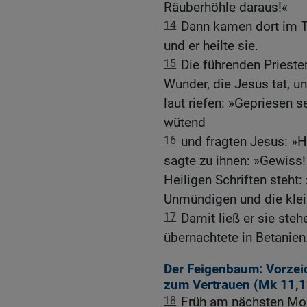
Räuberhöhle daraus!«
14
Dann kamen dort im T
und er heilte sie.
15
Die führenden Prieste
Wunder, die Jesus tat, u
laut riefen: »Gepriesen 
wütend
16
und fragten Jesus: »H
sagte zu ihnen: »Gewiss!
Heiligen Schriften steht: 
Unmündigen und die klei
17
Damit ließ er sie steh
übernachtete in Betanien
Der Feigenbaum: Vorzeic
zum Vertrauen (
Mk 11,1
18
Früh am nächsten Mo