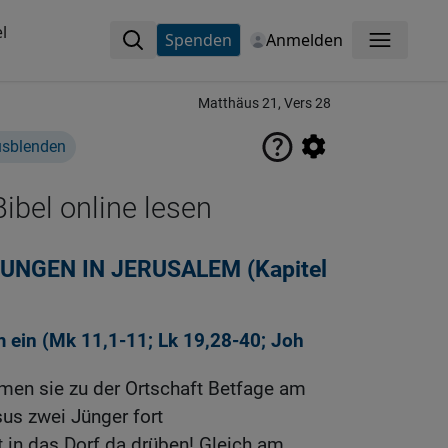
l
Spenden
Anmelden
Menü
Matthäus 21, Vers 28
usblenden
ibel online lesen
NGEN IN JERUSALEM (Kapitel
 ein (
Mk 11,1-11
;
Lk 19,28-40
;
Joh
men sie zu der Ortschaft Betfage am
sus zwei Jünger fort
 in das Dorf da drüben! Gleich am