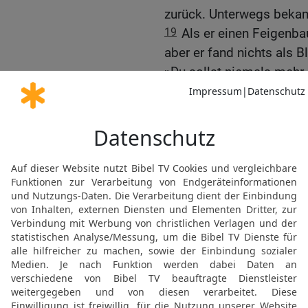
zurück. Unterwegs bekam
19
Als er einen Feigenba
aber er fand nichts als 
»Du sollst niemals mehr 
Baum.
20
Voller Staunen sahen 
der Baum so plötzlich ve
21
Jesus antwortete ihne
Vertrauen zu Gott habt und
was ich mit diesem Feig
sogar zu diesem Berg sag
wird geschehen.
22
Wenn ihr nur Vertraue
worum ihr Gott bittet.«
Woher hat Jesus die Vol