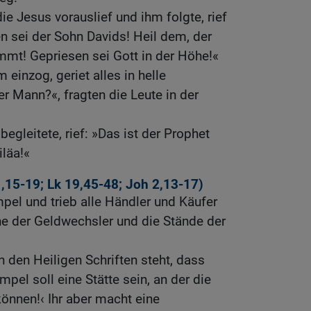
 Jesus vorauslief und ihm folgte, rief
n sei der Sohn Davids! Heil dem, der
mmt! Gepriesen sei Gott in der Höhe!«
 einzog, geriet alles in helle
er Mann?«, fragten die Leute in der
egleitete, rief: »Das ist der Prophet
iläa!«
,15-19
;
Lk 19,45-48
;
Joh 2,13-17
)
pel und trieb alle Händler und Käufer
che der Geldwechsler und die Stände der
n den Heiligen Schriften steht, dass
mpel soll eine Stätte sein, an der die
önnen!‹ Ihr aber macht eine