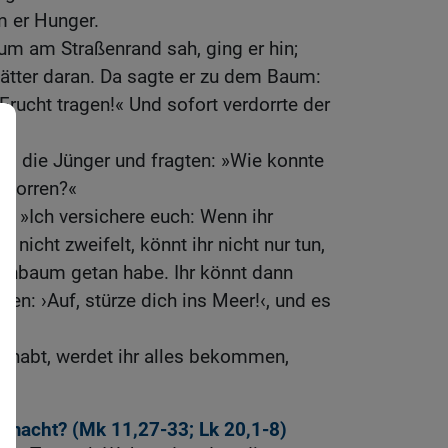
 er Hunger.
um am Straßenrand sah, ging er hin;
Blätter daran. Da sagte er zu dem Baum:
Frucht tragen!« Und sofort verdorrte der
es die Jünger und fragten: »Wie konnte
rdorren?«
n: »Ich versichere euch: Wenn ihr
 nicht zweifelt, könnt ihr nicht nur tun,
enbaum getan habe. Ihr könnt dann
en: ›Auf, stürze dich ins Meer!‹, und es
n habt, werdet ihr alles bekommen,
lmacht? (
Mk 11,27-33
;
Lk 20,1-8
)