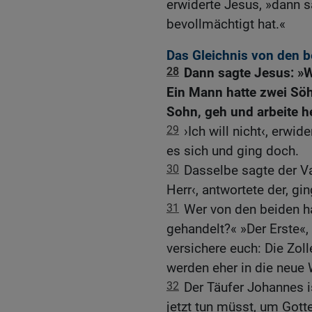
erwiderte Jesus, »dann s
bevollmächtigt hat.«
Das Gleichnis von den 
28
Dann sagte Jesus: »W
Ein Mann hatte zwei Söh
Sohn, geh und arbeite h
29
›Ich will nicht‹, erwid
es sich und ging doch.
30
Dasselbe sagte der Va
Herr‹, antwortete der, gin
31
Wer von den beiden h
gehandelt?« »Der Erste«,
versichere euch: Die Zol
werden eher in die neue 
32
Der Täufer Johannes 
jetzt tun müsst, um Gotte