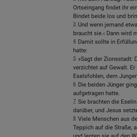
Ortseingang findet ihr e
Bindet beide los und brin
3
Und wenn jemand etwas
braucht sie.‹ Dann wird 
4
Damit sollte in Erfüll
hatte:
5
»Sagt der Zionsstadt: D
verzichtet auf Gewalt. Er
Eselsfohlen, dem Jungen 
6
Die beiden Jünger ging
aufgetragen hatte.
7
Sie brachten die Eselin
darüber, und Jesus setzt
8
Viele Menschen aus der
Teppich auf die Straße,
und legten sie auf den W