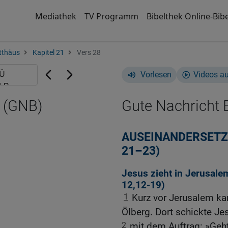
Mediathek
TV Programm
Bibelthek Online-Bibe
tthäus
Kapitel 21
Vers 28
Vorlesen
Videos a
8 (GNB)
Gute Nachricht B
AUSEINANDERSETZU
21–23)
Jesus zieht in Jerusalem
12,12-19
)
1
Kurz vor Jerusalem ka
Ölberg. Dort schickte Je
2
mit dem Auftrag: »Geht