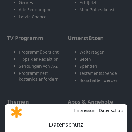
Genres
EchtJetzt
Alle Sendungen
MeinGottesdienst
Letzte Chance
TV Programm
Unterstützen
Programmübersicht
Weitersagen
Tipps der Redaktion
Beten
Sendungen von A-Z
Spenden
Programmheft
Testamentsspende
kostenlos anfordern
Botschafter werden
Themen
Apps & Angebote
Gott und Bibel erklärt
Newsletter
Feiertage
Mobile App
Interviews
Kids App