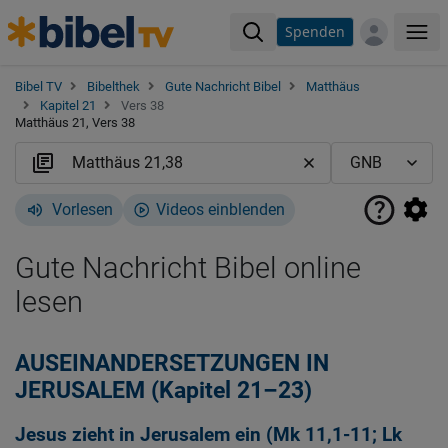
Spenden
Me
Bibel TV
Bibelthek
Gute Nachricht Bibel
Matthäus
Kapitel 21
Vers 38
Matthäus 21, Vers 38
Vorlesen
Videos einblenden
Gute Nachricht Bibel online
lesen
AUSEINANDERSETZUNGEN IN
JERUSALEM (Kapitel 21–23)
Jesus zieht in Jerusalem ein (
Mk 11,1-11
;
Lk