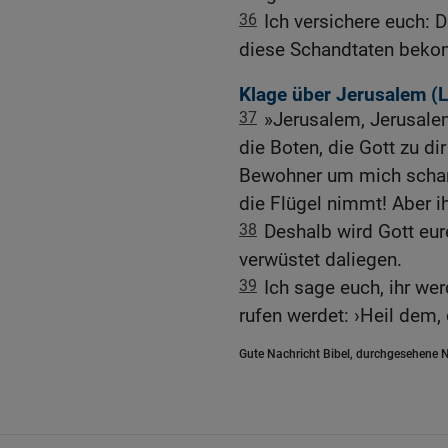
36
Ich versichere euch: D
diese Schandtaten bek
Klage über Jerusalem (
L
37
»Jerusalem, Jerusalem
die Boten, die Gott zu dir
Bewohner um mich schare
die Flügel nimmt! Aber ih
38
Deshalb wird Gott eur
verwüstet daliegen.
39
Ich sage euch, ihr we
rufen werdet: ›Heil dem,
Gute Nachricht Bibel, durchgesehene N