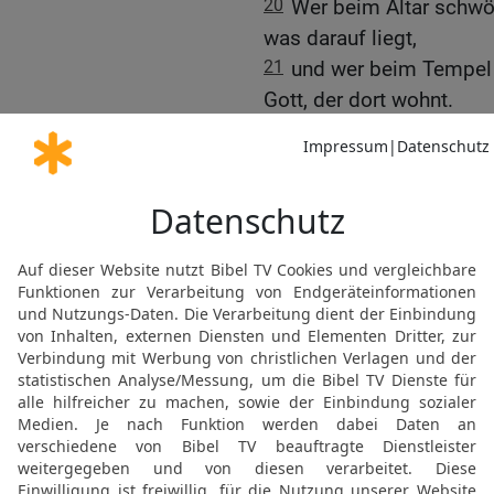
20
Wer beim Altar schwör
was darauf liegt,
21
und wer beim Tempel 
Gott, der dort wohnt.
22
Und wenn einer beim 
Thron Gottes und bei Gott
23
Weh euch Gesetzesleh
Scheinheiligen! Ihr gebt
noch von Gewürzen wie 
Wichtigste an seinem Ge
Barmherzigkeit und Treu
solltet ihr tun, ohne das
24
Ihr wollt die Menschen
winzigste Mücke fischt 
schluckt ihr unbesehen h
25
Weh euch Gesetzeslehr