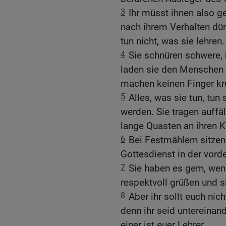
3
Ihr müsst ihnen also g
nach ihrem Verhalten dürf
tun nicht, was sie lehren.
4
Sie schnüren schwere
laden sie den Menschen a
machen keinen Finger kr
5
Alles, was sie tun, tun
werden. Sie tragen auffä
lange Quasten an ihren K
6
Bei Festmählern sitzen
Gottesdienst in der vord
7
Sie haben es gern, wen
respektvoll grüßen und s
8
Aber ihr sollt euch nic
denn ihr seid untereinan
einer ist euer Lehrer.