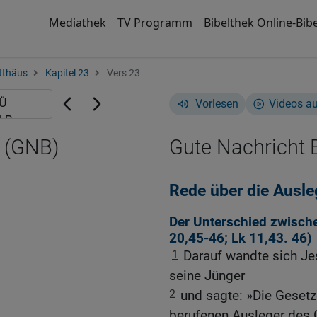
Mediathek
TV Programm
Bibelthek Online-Bibe
tthäus
Kapitel 23
Vers 23
Vorlesen
Videos a
3 (GNB)
Gute Nachricht B
Rede über die Ausle
Der Unterschied zwische
20,45-46
;
Lk 11,43
.
46
)
1
Darauf wandte sich J
seine Jünger
2
und sagte: »Die Gesetz
berufenen Ausleger des 