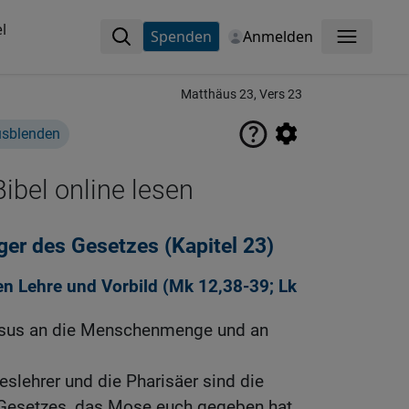
l
Spenden
Anmelden
Menü
Matthäus 23, Vers 23
usblenden
ibel online lesen
ger des Gesetzes (Kapitel 23)
n Lehre und Vorbild (
Mk 12,38-39
;
Lk
esus an die Menschenmenge und an
eslehrer und die Pharisäer sind die
Gesetzes, das Mose euch gegeben hat.