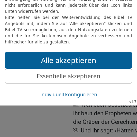
Ihr reinigt sogar noch d
Aber was darin ist, habt i
zusammengestohlen.
26
Ihr blinden Pharisäer!
Inhalt des Bechers seine 
Äußeres rein.
27
Weh euch Gesetzeslehr
Ihr seid wie weiß angest
aussehen; aber drinnen 
Ungeziefer, das unrein m
28
So seid ihr: Von auße
aber steckt ihr voller H
29
Weh euch Gesetzeslehr
Ihr baut den Propheten
die Gräber der Gerechten
30
Und ihr sagt: ›Hätten 