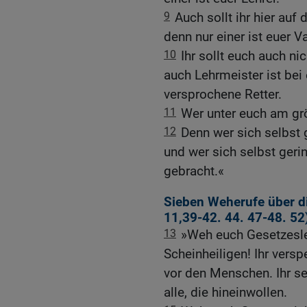
9
Auch sollt ihr hier auf
denn nur einer ist euer V
10
Ihr sollt euch auch ni
auch Lehrmeister ist bei 
versprochene Retter.
11
Wer unter euch am größ
12
Denn wer sich selbst 
und wer sich selbst geri
gebracht.«
Sieben Weherufe über di
11,39-42
.
44
.
47-48
.
52
13
»Weh euch Gesetzesleh
Scheinheiligen! Ihr vers
vor den Menschen. Ihr sel
alle, die hineinwollen.