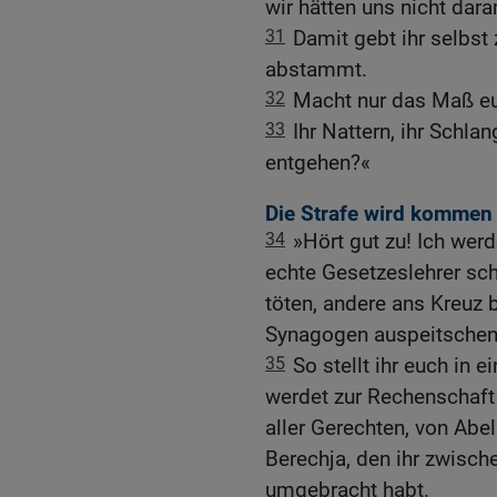
wir hätten uns nicht dara
31
Damit gebt ihr selbst
abstammt.
32
Macht nur das Maß eur
33
Ihr Nattern, ihr Schla
entgehen?«
Die Strafe wird kommen 
34
»Hört gut zu! Ich we
echte Gesetzeslehrer sch
töten, andere ans Kreuz 
Synagogen auspeitschen 
35
So stellt ihr euch in 
werdet zur Rechenschaft
aller Gerechten, von Abe
Berechja, den ihr zwisc
umgebracht habt.