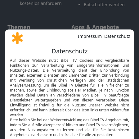
kostenlos anfordern
Botschafter werden
Themen
Apps & Angebote
Gott und Bibel erklärt
Newsletter
Feiertage
Mobile App
Interviews
Kids App
Neuigkeiten
Smart TV
HbbTV
Bibelthek Online-Bibel
Nächster Gottesdienst
Bibel TV
Service
Über uns
Kontakt
Jobs
TV-Empfang
Presse
FAQ