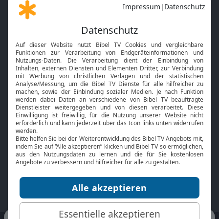
Gott und Bibel erklärt
Newsletter
Feiertage
Mobile App
Interviews
Kids App
Neuigkeiten
Smart TV
HbbTV
Bibelthek Online-Bibel
Nächster Gottesdienst
Bibel TV
Service
Über uns
Kontakt
Jobs
TV-Empfang
Presse
FAQ
Mediadaten