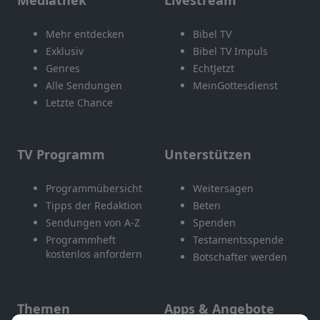
Mediathek
Livestream
Mehr entdecken
Bibel TV
Exklusiv
Bibel TV Impuls
Genres
EchtJetzt
Alle Sendungen
MeinGottesdienst
Letzte Chance
TV Programm
Unterstützen
Programmübersicht
Weitersagen
Tipps der Redaktion
Beten
Sendungen von A-Z
Spenden
Programmheft
Testamentsspende
kostenlos anfordern
Botschafter werden
Themen
Apps & Angebote