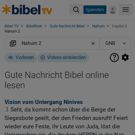
Spenden
Me
Bibel TV
Bibelthek
Gute Nachricht Bibel
Nahum
Kapitel 2
Nahum 2
Vorlesen
Videos einblenden
Gute Nachricht Bibel online
lesen
Vision vom Untergang Ninives
1
Seht, da kommt schon über die Berge der
Siegesbote geeilt, der den Frieden ausruft! Feiert
wieder eure Feste, ihr Leute von Juda, löst die
Versprechen ein, die ihr dem HERRN in der Not