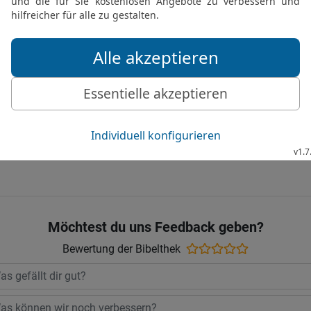
Todesschlaf, deine Gener
haben sich zerstreut wie
19
Dir kann niemand meh
dich nie! Wer von deinem
die Hände; denn es gibt 
zu spüren bekam.
Gute Nachricht Bibel, durchgesehene N
Möchtest du uns Feedback geben?
Bewertung der Bibelthek