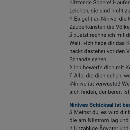
blitzende Speere! Haufen
Leichen, sie sind nicht z
4
Es geht an Ninive, die 
Zauberkünsten die Völker
5
»Jetzt rechne ich mit d
Welt. »Ich hebe dir das 
nackt dastehst vor den V
Schande sehen.
6
Ich bewerfe dich mit Ko
7
Alle, die dich sehen, 
›Ninive ist verwüstet! W
sich finden, der bereit ist
Ninives Schicksal ist be
8
Meinst du, es wird dir
die am Nilstrom lag und
9
Unzählige Ägypter und Ä