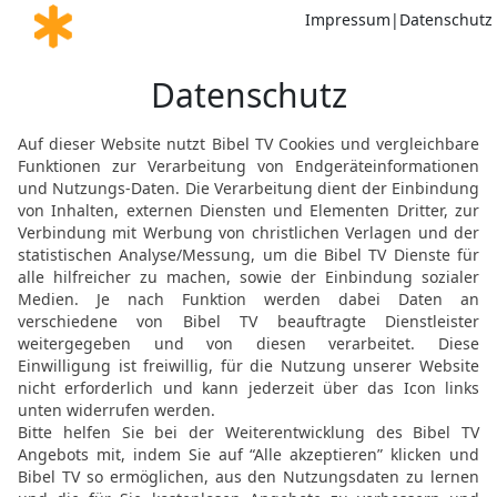
Ziegelsteine!
15
Es wird dir nichts nüt
Bewohner fallen durchs 
dir übrig wie von einem S
Heuschreckenschwarm einf
werden wie die Heuschrec
16
Deine Händler sind za
aber sie werden plötzlic
Heuschrecke, die soeben
ist sie!
17
Deine Aufsichtsbeamt
davonmachen wie ein He
einem kalten Tag auf ein
ihn der erste Sonnenstrah
wohin. Ja, wo sind sie g
18
Du König von Assyrien