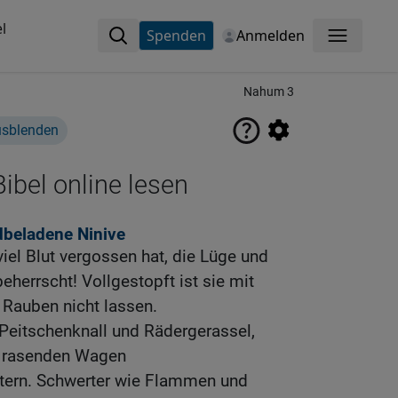
l
Spenden
Anmelden
Menü
Nahum 3
usblenden
ibel online lesen
ldbeladene Ninive
viel Blut vergossen hat, die Lüge und
eherrscht! Vollgestopft ist sie mit
Rauben nicht lassen.
 Peitschenknall und Rädergerassel,
, rasenden Wagen
tern. Schwerter wie Flammen und