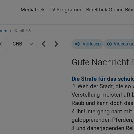
Mediathek
TV Programm
Bibelthek Online-Bibe
hum
Kapitel 3
Vorlesen
Videos a
)
Gute Nachricht B
Die Strafe für das schu
1
Weh der Stadt, die so 
Verstellung meisterhaft b
Raub und kann doch das 
2
Ihr Untergang naht mit
galoppierenden Pferden
3
und daherjagenden Rei