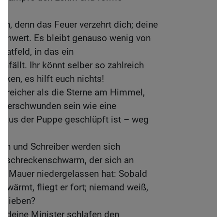
zen, denn das Feuer verzehrt dich; deine
Schwert. Es bleibt genauso wenig von
aatfeld, in das ein
ällt. Ihr könnt selber so zahlreich
ken, es hilft euch nichts!
hlreicher als die Sterne am Himmel,
h verschwunden sein wie eine
 aus der Puppe geschlüpft ist – weg
en und Schreiber werden sich
uschreckenschwarm, der sich an
er Mauer niedergelassen hat: Sobald
l wärmt, fliegt er fort; niemand weiß,
eblieben?
, deine Minister schlafen den