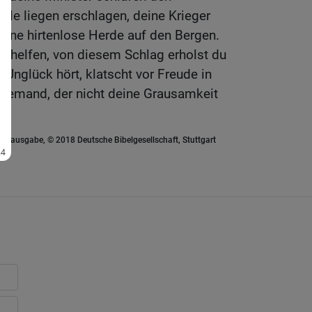
äle liegen erschlagen, deine Krieger
 eine hirtenlose Herde auf den Bergen.
r helfen, von diesem Schlag erholst du
 Unglück hört, klatscht vor Freude in
niemand, der nicht deine Grausamkeit
euausgabe, © 2018 Deutsche Bibelgesellschaft, Stuttgart