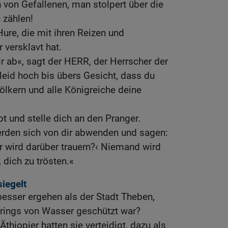
 von Gefallenen, man stolpert über die
u zählen!
Hure, die mit ihren Reizen und
 versklavt hat.
ir ab«, sagt der HERR, der Herrscher der
Kleid hoch bis übers Gesicht, dass du
ölkern und alle Königreiche deine
t und stelle dich an den Pranger.
werden sich von dir abwenden und sagen:
er wird darüber trauern?‹ Niemand wird
, dich zu trösten.«
siegelt
 besser ergehen als der Stadt Theben,
 rings von Wasser geschützt war?
thiopier hatten sie verteidigt, dazu als