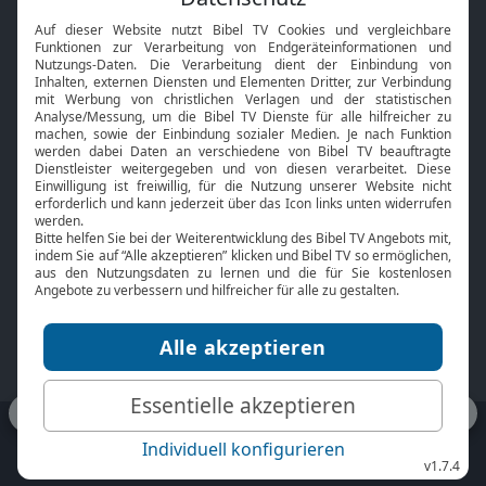
Interviews
Kids App
Neuigkeiten
Smart TV
HbbTV
Bibelthek Online-Bibel
Nächster Gottesdienst
Bibel TV
Service
Über uns
Kontakt
Jobs
TV-Empfang
Presse
FAQ
Mediadaten
bibeltv.de:
Impressum
Datenschutz
Nutzungsbedingungen