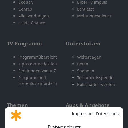
Exklusiv
Bibel TV Impuls
Genres
EchtJetzt
Alle Sendungen
MeinGottesdienst
Letzte Chance
TV Programm
Unterstützen
Programmübersicht
Weitersagen
Tipps der Redaktion
Beten
Sendungen von A-Z
Spenden
Programmheft
Testamentsspende
kostenlos anfordern
Botschafter werden
Themen
Apps & Angebote
Gott und Bibel erklärt
Newsletter
Feiertage
Mobile App