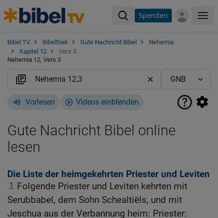
Spenden
Me
Bibel TV
Bibelthek
Gute Nachricht Bibel
Nehemia
Kapitel 12
Vers 3
Nehemia 12, Vers 3
Vorlesen
Videos einblenden
Gute Nachricht Bibel online
lesen
Die Liste der heimgekehrten Priester und Leviten
1
Folgende Priester und Leviten kehrten mit
Serubbabel, dem Sohn Schealtiëls, und mit
Jeschua aus der Verbannung heim: Priester: