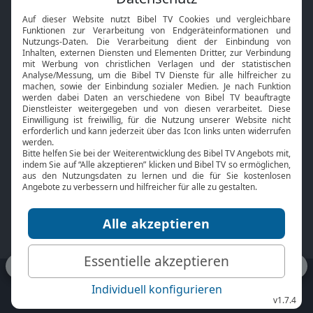
Interviews
Kids App
Neuigkeiten
Smart TV
HbbTV
Bibelthek Online-Bibel
Nächster Gottesdienst
Bibel TV
Service
Über uns
Kontakt
Jobs
TV-Empfang
Presse
FAQ
Mediadaten
bibeltv.de:
Impressum
Datenschutz
Nutzungsbedingungen