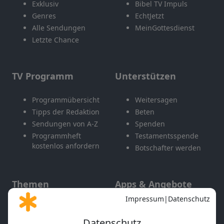
Exklusiv
Bibel TV Impuls
Genres
EchtJetzt
Alle Sendungen
MeinGottesdienst
Letzte Chance
TV Programm
Unterstützen
Programmübersicht
Weitersagen
Tipps der Redaktion
Beten
Sendungen von A-Z
Spenden
Programmheft
Testamentsspende
kostenlos anfordern
Botschafter werden
Themen
Apps & Angebote
Gott und Bibel erklärt
Newsletter
Feiertage
Mobile App