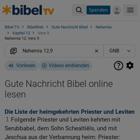
Spenden
Me
Bibel TV
Bibelthek
Gute Nachricht Bibel
Nehemia
Kapitel 12
Vers 9
Nehemia 12, Vers 9
Vorlesen
Videos einblenden
Gute Nachricht Bibel online
lesen
Die Liste der heimgekehrten Priester und Leviten
1
Folgende Priester und Leviten kehrten mit
Serubbabel, dem Sohn Schealtiëls, und mit
Jeschua aus der Verbannung heim: Priester: