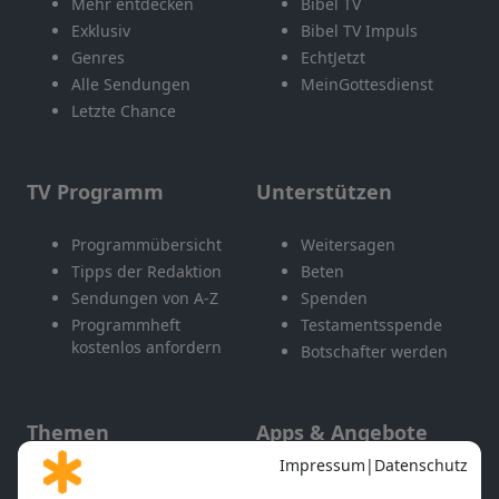
Mehr entdecken
Bibel TV
Exklusiv
Bibel TV Impuls
Genres
EchtJetzt
Alle Sendungen
MeinGottesdienst
Letzte Chance
TV Programm
Unterstützen
Programmübersicht
Weitersagen
Tipps der Redaktion
Beten
Sendungen von A-Z
Spenden
Programmheft
Testamentsspende
kostenlos anfordern
Botschafter werden
Themen
Apps & Angebote
Gott und Bibel erklärt
Newsletter