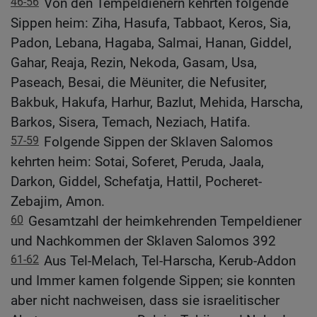
46-56
Von den Tempeldienern kehrten folgende
Sippen heim: Ziha, Hasufa, Tabbaot, Keros, Sia,
Padon, Lebana, Hagaba, Salmai, Hanan, Giddel,
Gahar, Reaja, Rezin, Nekoda, Gasam, Usa,
Paseach, Besai, die Mëuniter, die Nefusiter,
Bakbuk, Hakufa, Harhur, Bazlut, Mehida, Harscha,
Barkos, Sisera, Temach, Neziach, Hatifa.
57-59
Folgende Sippen der Sklaven Salomos
kehrten heim: Sotai, Soferet, Peruda, Jaala,
Darkon, Giddel, Schefatja, Hattil, Pocheret-
Zebajim, Amon.
60
Gesamtzahl der heimkehrenden Tempeldiener
und Nachkommen der Sklaven Salomos 392
61-62
Aus Tel-Melach, Tel-Harscha, Kerub-Addon
und Immer kamen folgende Sippen; sie konnten
aber nicht nachweisen, dass sie israelitischer