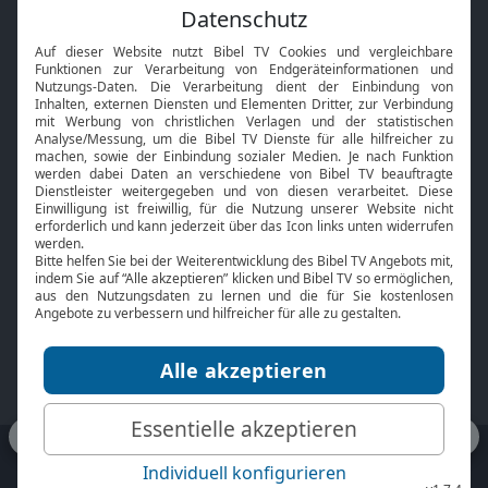
Feiertage
Mobile App
Interviews
Kids App
Neuigkeiten
Smart TV
HbbTV
Bibelthek Online-Bibel
Nächster Gottesdienst
Bibel TV
Service
Über uns
Kontakt
Jobs
TV-Empfang
Presse
FAQ
Mediadaten
bibeltv.de:
Impressum
Datenschutz
Nutzungsbedingungen