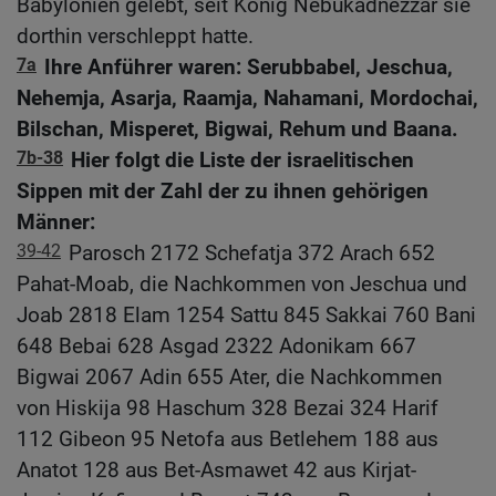
Babylonien gelebt, seit König Nebukadnezzar sie
dorthin verschleppt hatte.
7a
Ihre Anführer waren: Serubbabel, Jeschua,
Nehemja, Asarja, Raamja, Nahamani, Mordochai,
Bilschan, Misperet, Bigwai, Rehum und Baana.
7b-38
Hier folgt die Liste der israelitischen
Sippen mit der Zahl der zu ihnen gehörigen
Männer:
39-42
Parosch 2172 Schefatja 372 Arach 652
Pahat-Moab, die Nachkommen von Jeschua und
Joab 2818 Elam 1254 Sattu 845 Sakkai 760 Bani
648 Bebai 628 Asgad 2322 Adonikam 667
Bigwai 2067 Adin 655 Ater, die Nachkommen
von Hiskija 98 Haschum 328 Bezai 324 Harif
112 Gibeon 95 Netofa aus Betlehem 188 aus
Anatot 128 aus Bet-Asmawet 42 aus Kirjat-