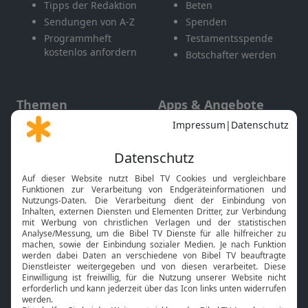
Tipps der Redaktion
Beten
Sendungen von A-Z
Spenden
Programmheft
Testamentsspende
kostenlos anfordern
Botschafter werden
Themen
Apps & Angebote
Gott und Bibel erklärt
Newsletter
Feiertage
Mobile App
Interviews
Kids App
Neuigkeiten
Smart TV
HbbTV
Bibelthek Online-Bibel
Nächster Gottesdienst
Bibel TV
Service