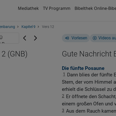
Mediathek
TV Programm
Bibelthek Online-Bibe
enbarung
Kapitel 9
Vers 12
Vorlesen
Videos a
12 (GNB)
Gute Nachricht B
Die fünfte Posaune
1
Dann blies der fünfte 
Stern, der vom Himmel au
erhielt die Schlüssel zu 
2
Er öffnete den Schacht
einem großen Ofen und v
3
Aus dem Rauch kamen 