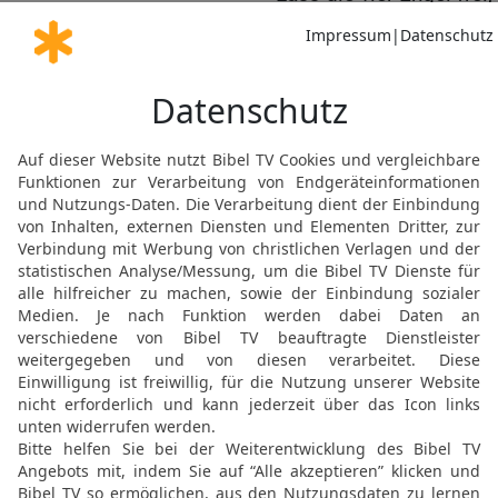
Fesseln liegen!«
15
Die vier Engel wurden 
den Monat, den Tag und 
dazu bereitgestellt, ein D
16
Man nannte mir die An
Millionen und Abermillio
17
Und so sah ich sie in 
Ihr Brustpanzer war feue
Pferde hatten Köpfe wie
Feuer, Rauch und Schwef
18
Feuer, Rauch und Schw
die ein Drittel der Mensc
19
Die tödliche Wirkung 
und von ihren Schwänzen
einem Schlangenkopf am 
Menschen Schaden zu.