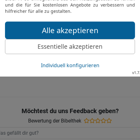
20
Aber die Menschen, di
getötet wurden, änderten 
Dämonen und die Götzen a
Holz anzubeten, diese s
sehen noch hören noch 
21
Nein, sie änderten sic
Zauberei und Unzucht zu 
Gute Nachricht Bibel, durchgesehene N
Möchtest du uns Feedback geben?
Bewertung der Bibelthek