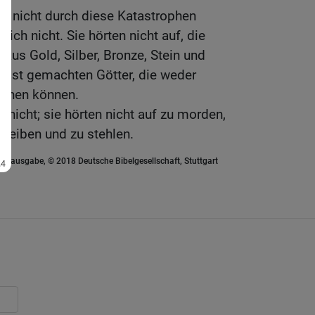
e nicht durch diese Katastrophen
sich nicht. Sie hörten nicht auf, die
us Gold, Silber, Bronze, Stein und
elbst gemachten Götter, die weder
gehen können.
h nicht; sie hörten nicht auf zu morden,
treiben und zu stehlen.
euausgabe, © 2018 Deutsche Bibelgesellschaft, Stuttgart