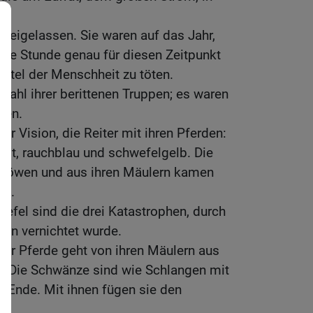
freigelassen. Sie waren auf das Jahr,
die Stunde genau für diesen Zeitpunkt
rittel der Menschheit zu töten.
zahl ihrer berittenen Truppen; es waren
nen.
der Vision, die Reiter mit ihren Pferden:
rrot, rauchblau und schwefelgelb. Die
 Löwen und aus ihren Mäulern kamen
el.
efel sind die drei Katastrophen, durch
hen vernichtet wurde.
der Pferde geht von ihren Mäulern aus
. Die Schwänze sind wie Schlangen mit
Ende. Mit ihnen fügen sie den