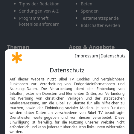
Tipps der Redaktion
Beten
Sendungen von A-Z
Spenden
Programmheft
Testamentsspende
kostenlos anfordern
Botschafter werden
Themen
Apps & Angebote
Gott und Bibel erklärt
Newsletter
Feiertage
Mobile App
Interviews
Kids App
Neuigkeiten
Smart TV
HbbTV
Bibelthek Online-Bibel
Nächster Gottesdienst
Bibel TV
Service