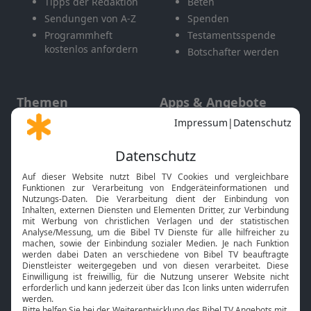
Tipps der Redaktion
Beten
Sendungen von A-Z
Spenden
Programmheft
Testamentsspende
kostenlos anfordern
Botschafter werden
Themen
Apps & Angebote
Gott und Bibel erklärt
Newsletter
Feiertage
Mobile App
Interviews
Kids App
Neuigkeiten
Smart TV
HbbTV
Bibelthek Online-Bibel
Nächster Gottesdienst
Bibel TV
Service