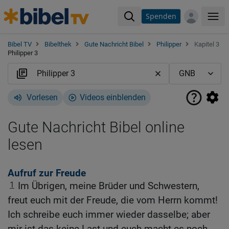
Spenden
Me
Bibel TV
Bibelthek
Gute Nachricht Bibel
Philipper
Kapitel 3
Philipper 3
Vorlesen
Videos einblenden
Gute Nachricht Bibel online
lesen
Aufruf zur Freude
1
Im Übrigen, meine Brüder und Schwestern,
freut euch mit der Freude, die vom Herrn kommt!
Ich schreibe euch immer wieder dasselbe; aber
mir ist das keine Last und euch macht es noch