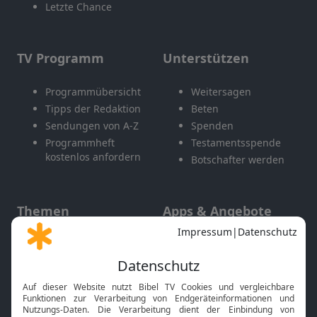
Letzte Chance
TV Programm
Unterstützen
Programmübersicht
Weitersagen
Tipps der Redaktion
Beten
Sendungen von A-Z
Spenden
Programmheft
Testamentsspende
kostenlos anfordern
Botschafter werden
Themen
Apps & Angebote
Gott und Bibel erklärt
Newsletter
Feiertage
Mobile App
Interviews
Kids App
Neuigkeiten
Smart TV
HbbTV