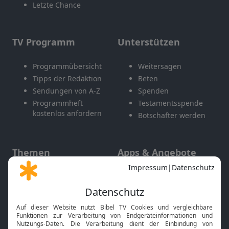
Letzte Chance
TV Programm
Unterstützen
Programmübersicht
Weitersagen
Tipps der Redaktion
Beten
Sendungen von A-Z
Spenden
Programmheft
Testamentsspende
kostenlos anfordern
Botschafter werden
Themen
Apps & Angebote
Gott und Bibel erklärt
Newsletter
Feiertage
Mobile App
Interviews
Kids App
Neuigkeiten
Smart TV
HbbTV