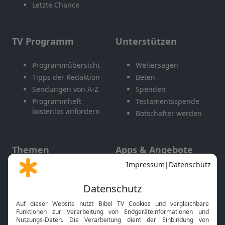
Letzte Chance
TV Programm
Unterstützen
Programmübersicht
Weitersagen
Tipps der Redaktion
Beten
Sendungen von A-Z
Spenden
Programmheft
Testamentsspende
kostenlos anfordern
Botschafter werden
Themen
Apps & Angebote
Gott und Bibel erklärt
Newsletter
Feiertage
Mobile App
Interviews
Kids App
Neuigkeiten
Smart TV
HbbTV