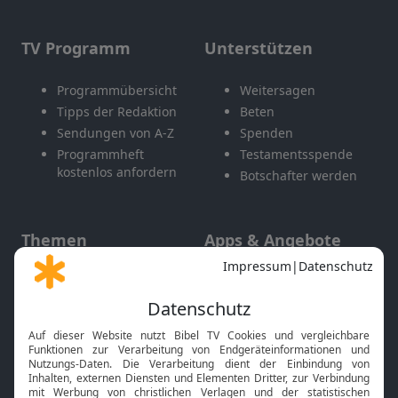
TV Programm
Unterstützen
Programmübersicht
Weitersagen
Tipps der Redaktion
Beten
Sendungen von A-Z
Spenden
Programmheft
Testamentsspende
kostenlos anfordern
Botschafter werden
Themen
Apps & Angebote
Gott und Bibel erklärt
Newsletter
Feiertage
Mobile App
Interviews
Kids App
Neuigkeiten
Smart TV
HbbTV
Bibelthek Online-Bibel