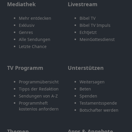
Mediathek
Livestream
Mehr entdecken
Bibel TV
Exklusiv
Bibel TV Impuls
Genres
EchtJetzt
Alle Sendungen
MeinGottesdienst
Letzte Chance
TV Programm
Unterstützen
Programmübersicht
Weitersagen
Tipps der Redaktion
Beten
Sendungen von A-Z
Spenden
Programmheft
Testamentsspende
kostenlos anfordern
Botschafter werden
Themen
Apps & Angebote