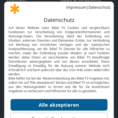
Gott und Bibel erklärt
Newsletter
Feiertage
Mobile App
Interviews
Kids App
Neuigkeiten
Smart TV
HbbTV
Bibelthek Online-Bibel
Nächster Gottesdienst
Bibel TV
Service
Über uns
Kontakt
Jobs
TV-Empfang
Presse
FAQ
Mediadaten