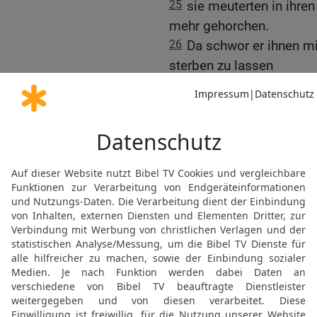
25
sie meuterten in ihre
mehr gehorchen.
26
Da schwor er ihnen mi
sterben zu lassen
27
und ihre Nachkommen i
unter fremden Völkern st
28
Sie ließen sich sogar
Pegor, zu verehren. Sie a
man toten Götzen dargeb
29
Sie reizten den HERR
plötzlich kam das Unheil 
30
Doch Pinhas trat vor u
wieder auf.
31
Sein Tun fand Gottes
Nachkommen wollte Gott 
32
Bei der Quelle von Me