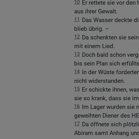
10
Er rettete sie vor den
aus ihrer Gewalt.
11
Das Wasser deckte die
blieb übrig. –
12
Da schenkten sie sein
mit einem Lied.
13
Doch bald schon verga
bis sein Plan sich erfüllt
14
In der Wüste forderten
nicht widerstanden.
15
Er schickte ihnen, wa
sie so krank, dass sie 
16
Im Lager wurden sie 
geweihten Diener des H
17
Da öffnete sich plötzl
Abiram samt Anhang und 