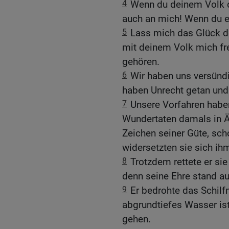
4
Wenn du deinem Volk d
auch an mich! Wenn du es
5
Lass mich das Glück d
mit deinem Volk mich freu
gehören.
6
Wir haben uns versündi
haben Unrecht getan und
7
Unsere Vorfahren haben
Wundertaten damals in Ä
Zeichen seiner Güte, sc
widersetzten sie sich ih
8
Trotzdem rettete er si
denn seine Ehre stand au
9
Er bedrohte das Schilf
abgrundtiefes Wasser ist
gehen.