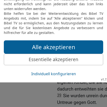
Gottes Zorn heraus und 
33
Sie hatten ihn so sehr
überlegen.
34
Sie tilgten die ander
so befohlen hatte.
35
Sie verschwägerten s
nahmen deren Gebräuche
36
Sie warfen sich niede
Verhängnis wurden.
37
Sie nahmen ihre Söhn
Dämonen als Opfer dar.
38
Das Blut von Schuldlo
eigenen Kinder, die sie 
dadurch entweihten sie 
39
Sie wurden unrein durc
Untreue gegen Gott.