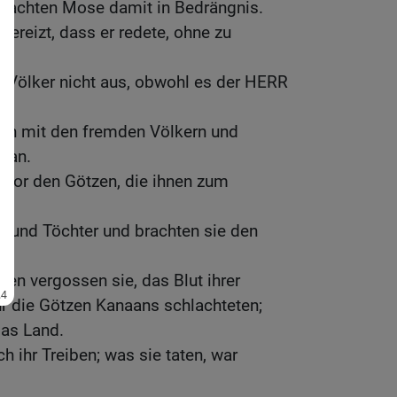
brachten Mose damit in Bedrängnis.
 gereizt, dass er redete, ohne zu
en Völker nicht aus, obwohl es der HERR
ich mit den fremden Völkern und
 an.
r vor den Götzen, die ihnen zum
e und Töchter und brachten sie den
sen vergossen sie, das Blut ihrer
für die Götzen Kanaans schlachteten;
das Land.
h ihr Treiben; was sie taten, war