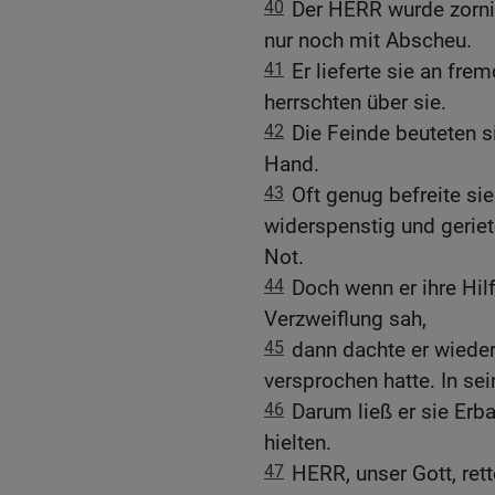
40
Der HERR wurde zornig
nur noch mit Abscheu.
41
Er lieferte sie an fre
herrschten über sie.
42
Die Feinde beuteten s
Hand.
43
Oft genug befreite si
widerspenstig und geriet
Not.
44
Doch wenn er ihre Hil
Verzweiflung sah,
45
dann dachte er wieder
versprochen hatte. In sei
46
Darum ließ er sie Erba
hielten.
47
HERR, unser Gott, ret