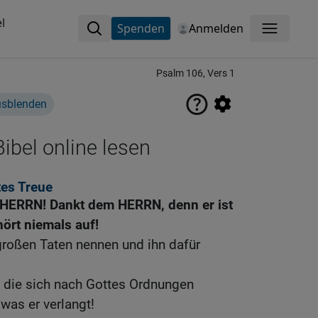
l
Spenden
Anmelden
Menü
Psalm 106, Vers 1
usblenden
ibel online lesen
tes Treue
n HERRN! Dankt dem HERRN, denn er ist
hört niemals auf!
großen Taten nennen und ihn dafür
e, die sich nach Gottes Ordnungen
 was er verlangt!