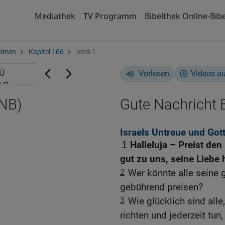
Mediathek
TV Programm
Bibelthek Online-Bibe
almen
Kapitel 106
Vers 1
Vorlesen
Videos a
GNB)
Gute Nachricht B
Israels Untreue und Got
1
Halleluja – Preist de
gut zu uns, seine Liebe 
2
Wer könnte alle seine 
gebührend preisen?
3
Wie glücklich sind all
richten und jederzeit tun,