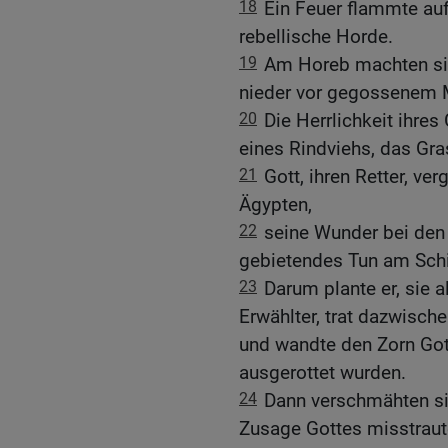
18
Ein Feuer flammte auf 
rebellische Horde.
19
Am Horeb machten sie 
nieder vor gegossenem M
20
Die Herrlichkeit ihres
eines Rindviehs, das Gras
21
Gott, ihren Retter, ve
Ägypten,
22
seine Wunder bei de
gebietendes Tun am Schi
23
Darum plante er, sie 
Erwählter, trat dazwische
und wandte den Zorn Gott
ausgerottet wurden.
24
Dann verschmähten sie
Zusage Gottes misstraut