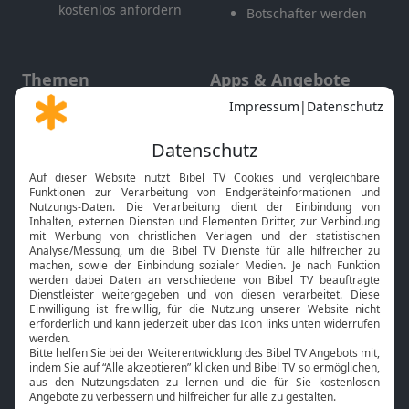
kostenlos anfordern
Botschafter werden
Themen
Apps & Angebote
Gott und Bibel erklärt
Newsletter
Feiertage
Mobile App
Interviews
Kids App
Neuigkeiten
Smart TV
HbbTV
Bibelthek Online-Bibel
Nächster Gottesdienst
Bibel TV
Service
Über uns
Kontakt
Jobs
TV-Empfang
Presse
FAQ