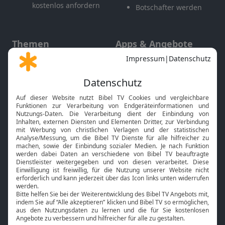
kostenlos anfordern
Botschafter werden
Themen
Apps & Angebote
Gott und Bibel erklärt
Newsletter
Feiertage
Mobile App
Interviews
Kids App
Neuigkeiten
Smart TV
HbbTV
Bibelthek Online-Bibel
Nächster Gottesdienst
Bibel TV
Service
Über uns
Kontakt
Jobs
TV-Empfang
Presse
FAQ