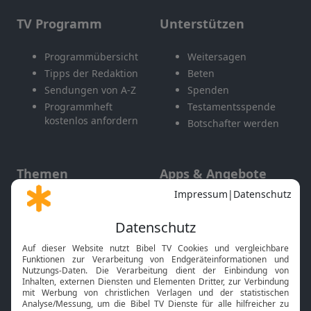
TV Programm
Unterstützen
Programmübersicht
Weitersagen
Tipps der Redaktion
Beten
Sendungen von A-Z
Spenden
Programmheft
Testamentsspende
kostenlos anfordern
Botschafter werden
Themen
Apps & Angebote
Gott und Bibel erklärt
Newsletter
Feiertage
Mobile App
Interviews
Kids App
Neuigkeiten
Smart TV
HbbTV
Bibelthek Online-Bibel
Nächster Gottesdienst