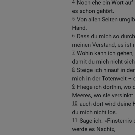
4
Noch ehe ein Wort auf
es schon gehört.
5
Von allen Seiten umgib
Hand.
6
Dass du mich so durch 
meinen Verstand; es ist m
7
Wohin kann ich gehen, u
damit du mich nicht sieh
8
Steige ich hinauf in d
mich in der Totenwelt – d
9
Fliege ich dorthin, wo
Meeres, wo sie versinkt:
10
auch dort wird deine 
du mich nicht los.
11
Sage ich: »Finsternis
werde es Nacht«,