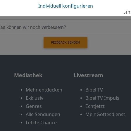
Bewertung der Bibelthek
FEEDBACK SENDEN
Mediathek
Livestream
Mehr entdecken
Bibel TV
Exklusiv
Bibel TV Impuls
Genres
EchtJetzt
Alle Sendungen
MeinGottesdienst
Letzte Chance