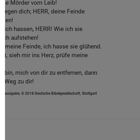
iese Mörder vom Leib!
 gegen dich; HERR, deine Feinde
amen!
e dich hassen, HERR! Wie ich sie
dich aufstehen!
h meine Feinde, ich hasse sie glühend.
tt, sieh mir ins Herz, prüfe meine
r bin, mich von dir zu entfernen, dann
n Weg zu dir!
euausgabe, © 2018 Deutsche Bibelgesellschaft, Stuttgart