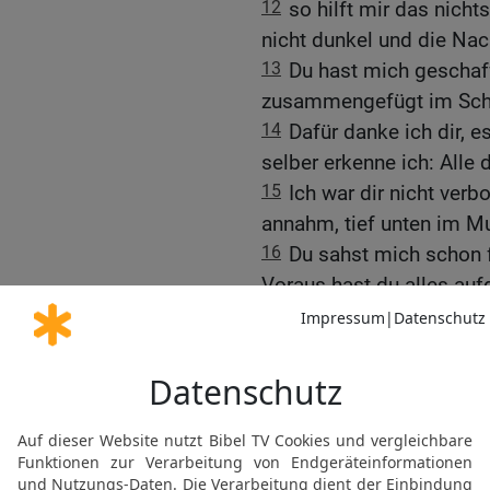
12
so hilft mir das nichts
nicht dunkel und die Nach
13
Du hast mich geschaff
zusammengefügt im Scho
14
Dafür danke ich dir, e
selber erkenne ich: Alle
15
Ich war dir nicht verb
annahm, tief unten im Mu
16
Du sahst mich schon f
Voraus hast du alles auf
schon vorgezeichnet, noc
17
Wie rätselhaft sind m
unermesslich ist ihre Fül
18
Sie sind zahlreicher 
ich über dich nach und 
19
Gott, bring sie doch 