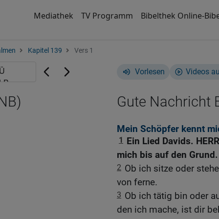
Mediathek
TV Programm
Bibelthek Online-Bibe
almen
Kapitel 139
Vers 1
Vorlesen
Videos a
GNB)
Gute Nachricht B
Mein Schöpfer kennt mi
1
Ein Lied Davids. HER
mich bis auf den Grund.
2
Ob ich sitze oder steh
von ferne.
3
Ob ich tätig bin oder au
den ich mache, ist dir be