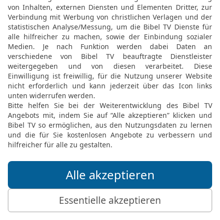
missachten! Halte mir d
20
Sie reden Lästerworte
missbrauchen deinen N
21
Wie ich sie hasse, di
verabscheue, die gegen 
22
Deine Feinde sind auc
23
Durchforsche mich, Go
Wünsche und Gedanken!
24
Und wenn ich in Gefah
bring mich zurück auf de
Gute Nachricht Bibel, durchgesehene N
Möchtest du uns Feedback geben?