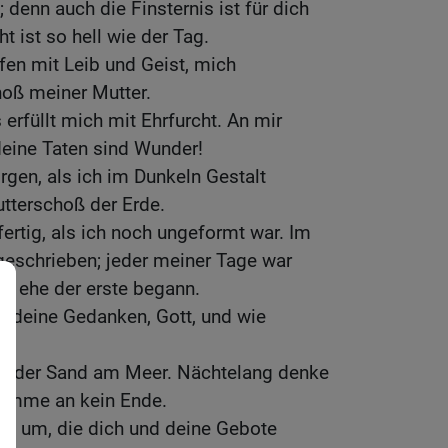
; denn auch die Finsternis ist für dich
t ist so hell wie der Tag.
en mit Leib und Geist, mich
ß meiner Mutter.
s erfüllt mich mit Ehrfurcht. An mir
 deine Taten sind Wunder!
orgen, als ich im Dunkeln Gestalt
tterschoß der Erde.
ertig, als ich noch ungeformt war. Im
geschrieben; jeder meiner Tage war
h ehe der erste begann.
ir deine Gedanken, Gott, und wie
le!
als der Sand am Meer. Nächtelang denke
komme an kein Ende.
alle um, die dich und deine Gebote