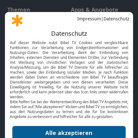
Themen
Apps & Angebote
Gott und Bibel erklärt
Newsletter
Feiertage
Mobile App
Interviews
Kids App
Neuigkeiten
Smart TV
HbbTV
Bibelthek Online-Bibel
Nächster Gottesdienst
Bibel TV
Service
Über uns
Kontakt
Jobs
TV-Empfang
Presse
FAQ
Mediadaten