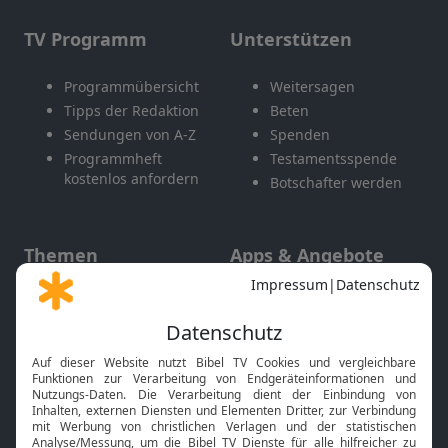
TV Programm
Unterstützen
Programmübersicht
Weitersagen
Tipps der Redaktion
Beten
Sendungen von A-Z
Spenden
Programmheft
Testamentsspende
kostenlos anfordern
Botschafter werden
Themen
Apps & Angebote
Gott und Bibel erklärt
Newsletter
Feiertage
Mobile App
Interviews
Kids App
Neuigkeiten
Smart TV
HbbTV
Bibelthek Online-Bibel
Nächster Gottesdienst