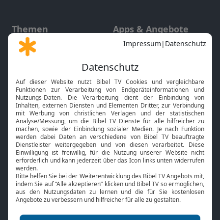
Themen
Apps & Angebote
Gott und Bibel erklärt
Newsletter
Feiertage
Mobile App
Interviews
Kids App
Neuigkeiten
Smart TV
HbbTV
Bibelthek Online-Bibel
Nächster Gottesdienst
Bibel TV
Service
Über uns
Kontakt
Jobs
TV-Empfang
Presse
FAQ
Mediadaten