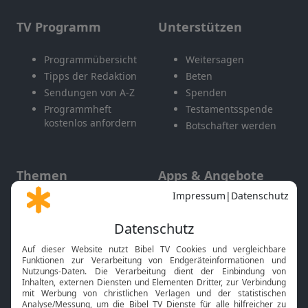
TV Programm
Unterstützen
Programmübersicht
Weitersagen
Tipps der Redaktion
Beten
Sendungen von A-Z
Spenden
Programmheft
Testamentsspende
kostenlos anfordern
Botschafter werden
Themen
Apps & Angebote
Gott und Bibel erklärt
Newsletter
Feiertage
Mobile App
Interviews
Kids App
Neuigkeiten
Smart TV
HbbTV
Bibelthek Online-Bibel
Nächster Gottesdienst