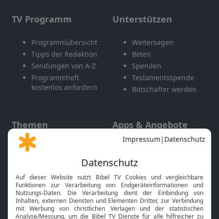
TV Programm
Unterstützen
Programmübersicht
Weitersagen
Tipps der Redaktion
Beten
Sendungen von A-Z
Spenden
Programmheft
Testamentsspende
kostenlos anfordern
Botschafter werden
Themen
Apps & Angebote
Gott und Bibel erklärt
Newsletter
Feiertage
Mobile App
Interviews
Kids App
Neuigkeiten
Smart TV
HbbTV
Bibelthek Online-Bibel
Nächster Gottesdienst