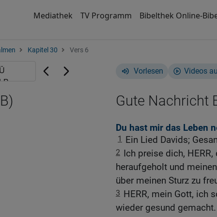
Mediathek
TV Programm
Bibelthek Online-Bibe
almen
Kapitel 30
Vers 6
Vorlesen
Videos a
B)
Gute Nachricht B
Du hast mir das Leben 
1
Ein Lied Davids; Gesa
2
Ich preise dich, HERR
heraufgeholt und meinen
über meinen Sturz zu fre
3
HERR, mein Gott, ich s
wieder gesund gemacht.