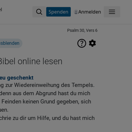
l
Spenden
Anmelden
Menü
Psalm 30, Vers 6
usblenden
ibel online lesen
neu geschenkt
ng zur Wiedereinweihung des Tempels.
, denn aus dem Abgrund hast du mich
 Feinden keinen Grund gegeben, sich
uen.
chrie zu dir um Hilfe, und du hast mich