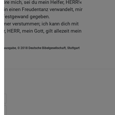
höre mich, sei du mein Helfer, HERR!«
d in einen Freudentanz verwandelt, mir
ein Festgewand gegeben.
immer verstummen; ich kann dich mit
ir, HERR, mein Gott, gilt allezeit mein
euausgabe, © 2018 Deutsche Bibelgesellschaft, Stuttgart