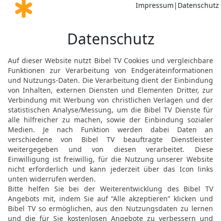
11
HERR, hab Erbarmen, 
12
Du hast mein Klagelie
statt des Trauerkleids 
13
Ich musste nicht für 
meinen Liedern preisen. D
Dank!
Gute Nachricht Bibel, durchgesehene N
Möchtest du uns Feedback geben?
Bewertung der Bibelthek