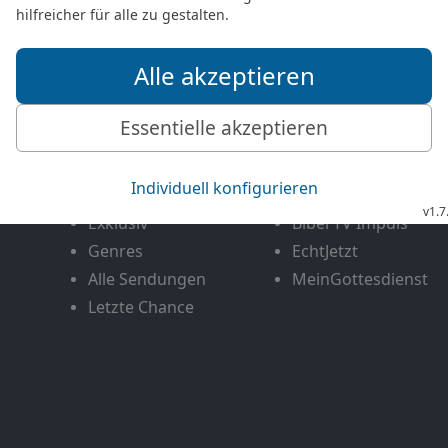
FEEDBACK SENDEN
Mediathek
Livestream
Mehr entdecken
Bibel TV
Exklusiv
Bibel TV Impuls
Genres
EchtJetzt
Alle Sendungen
MeinGottesdienst
Letzte Chance