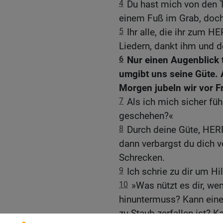
4
Du hast mich von den T
einem Fuß im Grab, doch
5
Ihr alle, die ihr zum H
Liedern, dankt ihm und de
6
Nur einen Augenblick t
umgibt uns seine Güte.
Morgen jubeln wir vor F
7
Als ich mich sicher fü
geschehen?«
8
Durch deine Güte, HERR
dann verbargst du dich v
Schrecken.
9
Ich schrie zu dir um Hi
10
»Was nützt es dir, wen
hinuntermuss? Kann eine
zu Staub zerfallen ist? K