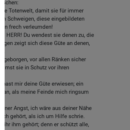
äuschen:
 die Totenwelt, damit sie für immer
um Schweigen, diese eingebildeten
sen frech verleumden!
te, HERR! Du wendest sie denen zu, die
 Augen zeigt sich diese Güte an denen,
en.
ie geborgen, vor allen Ränken sicher
mmst sie in Schutz vor ihren
u hast mir deine Güte erwiesen; ein
etan, als meine Feinde mich ringsum
einer Angst, ich wäre aus deiner Nähe
ch gehört, als ich um Hilfe schrie.
ie ihr ihm gehört; denn er schützt alle,