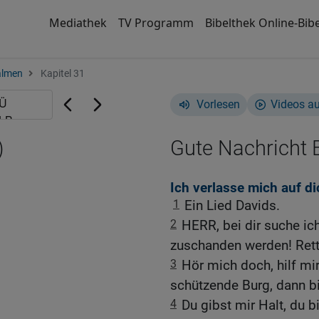
Mediathek
TV Programm
Bibelthek Online-Bibe
almen
Kapitel 31
Vorlesen
Videos a
)
Gute Nachricht B
Ich verlasse mich auf di
1
Ein Lied Davids.
2
HERR, bei dir suche ic
zuschanden werden! Rett
3
Hör mich doch, hilf mir
schützende Burg, dann bin
4
Du gibst mir Halt, du b