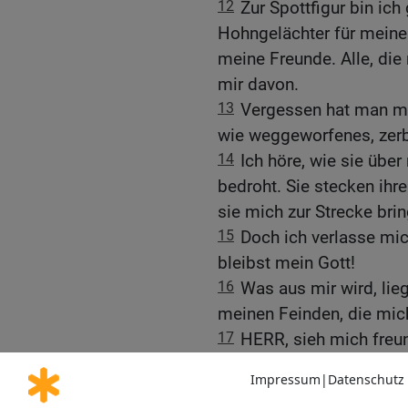
12
Zur Spottfigur bin ic
Hohngelächter für meine
meine Freunde. Alle, die
mir davon.
13
Vergessen hat man mic
wie weggeworfenes, zerb
14
Ich höre, wie sie über
bedroht. Sie stecken ih
sie mich zur Strecke bri
15
Doch ich verlasse mic
bleibst mein Gott!
16
Was aus mir wird, lieg
meinen Feinden, die mic
17
HERR, sieh mich freund
in deiner Güte!
18
Zu dir, HERR, rufe ich