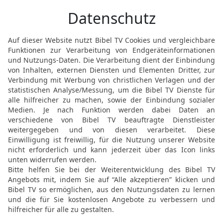
Verbrecher sollen sich t
19
Schick sie hinunter in
verstummen! Bring sie z
Lügner, die den Schuldlo
20
Wie groß ist deine Gü
dir gehorchen. Vor aller
die bei dir Zuflucht such
21
In deiner Nähe sind s
unter deinem Dach. Du ni
Verklägern.
22
Dank sei dir, HERR! D
Wunder hast du an mir g
bedrängten.
23
Ich dachte schon in m
verbannt. Doch du hast mi
24
Liebt den Herrn, ihr, d