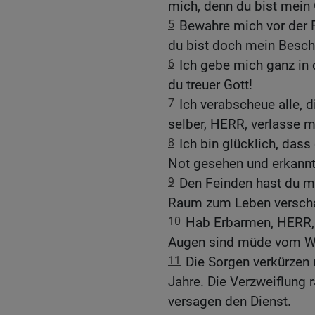
mich, denn du bist mein 
5
Bewahre mich vor der Fa
du bist doch mein Besch
6
Ich gebe mich ganz in 
du treuer Gott!
7
Ich verabscheue alle, 
selber, HERR, verlasse m
8
Ich bin glücklich, dass
Not gesehen und erkannt,
9
Den Feinden hast du mi
Raum zum Leben verscha
10
Hab Erbarmen, HERR, 
Augen sind müde vom Wei
11
Die Sorgen verkürzen
Jahre. Die Verzweiflung r
versagen den Dienst.