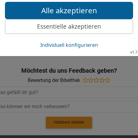
die ihm die Treue halten.
bekommt seinen Zorn zu
25
Ihr, die ihr auf den HE
Gute Nachricht Bibel, durchgesehene N
Möchtest du uns Feedback geben?
Bewertung der Bibelthek
FEEDBACK SENDEN