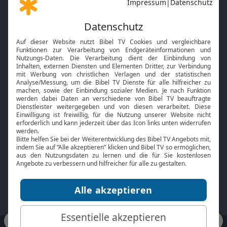
Gott und Bibel erklärt
Newsletter
Feiertage
Mobile App
Interviews
Kids App
Neuigkeiten
Smart TV
HbbTV
Bibelthek Online-Bibel
Nächster Gottesdienst
Bibel TV
Service
Über uns
Kontakt
Jobs
TV-Empfang
Presse
FAQ
Mediadaten