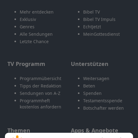
Mehr entdecken
Bibel TV
Exklusiv
Bibel TV Impuls
Genres
EchtJetzt
Alle Sendungen
MeinGottesdienst
Letzte Chance
TV Programm
Unterstützen
Programmübersicht
Weitersagen
Tipps der Redaktion
Beten
Sendungen von A-Z
Spenden
Programmheft
Testamentsspende
kostenlos anfordern
Botschafter werden
Themen
Apps & Angebote